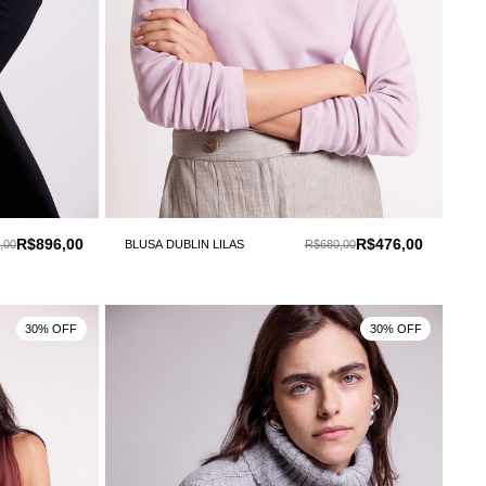
R$896,00
R$476,00
,00
BLUSA DUBLIN LILAS
R$680,00
30% OFF
30% OFF