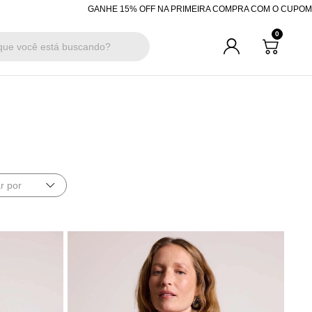
5% OFF NA PRIMEIRA COMPRA COM O CUPOM "BEMVINDA"
R$200 OFF 
0
r por