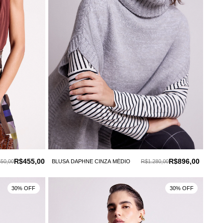
R$455,00
R$896,00
50,00
BLUSA DAPHNE CINZA MÉDIO
R$1.280,00
30% OFF
30% OFF