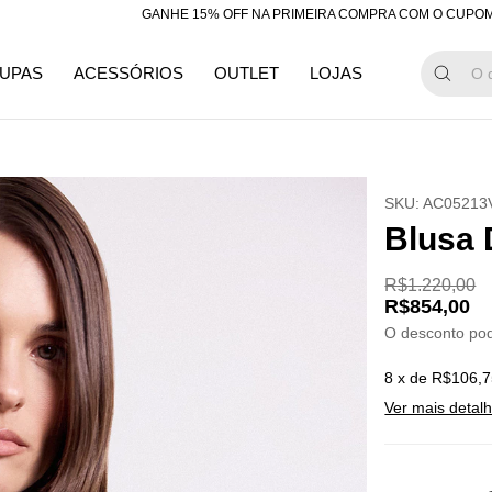
GANHE 15% OFF NA PRIMEIRA COMPRA COM O CUPOM "BEMV
UPAS
ACESSÓRIOS
OUTLET
LOJAS
SKU:
AC05213
Blusa 
R$1.220,00
R$854,00
O desconto po
8
x de
R$106,7
Ver mais detal