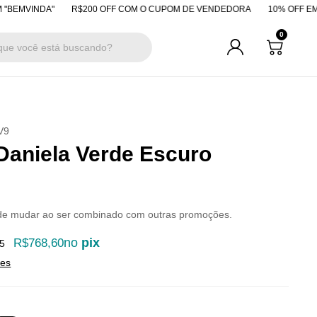
INDA"
R$200 OFF COM O CUPOM DE VENDEDORA
10% OFF EM PAGAM
0
V9
Daniela Verde Escuro
de mudar ao ser combinado com outras promoções.
no
pix
R$768,60
5
hes