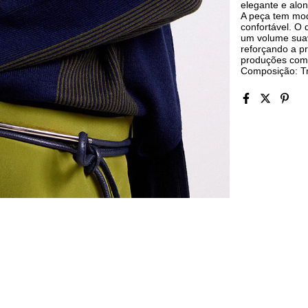
elegante e alo
A peça tem mo
confortável. O 
um volume suav
reforçando a p
produções com a
Composição: 