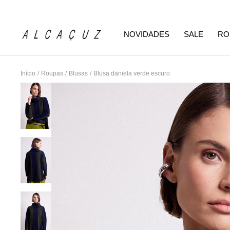
NOVIDADES
SALE
RO
Início
/
Roupas
/
Blusas
/
Blusa daniela verde escuro