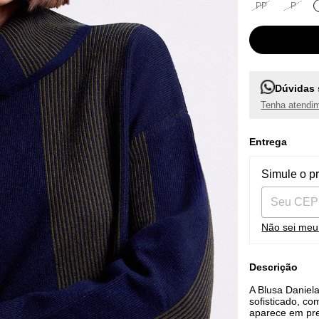
PP
P
Dúvidas 
Tenha atendim
Entrega
Entregas pa
Simule o p
Não sei me
Descrição
A Blusa Daniela
sofisticado, c
aparece em pret