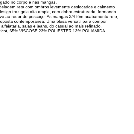
ngado no corpo e nas mangas.
delagem reta com ombros levemente deslocados e caimento
design traz gola alta ampla, com dobra estruturada, formando
e ao redor do pescoço. As mangas 3/4 têm acabamento reto,
roposta contemporânea. Uma blusa versátil para compor
lfaiataria, saias e jeans, do casual ao mais refinado.
Tricot, 65% VISCOSE 23% POLIESTER 13% POLIAMIDA