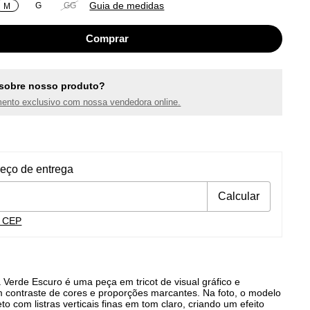
Guia de medidas
G
GG
M
sobre nosso produto?
ento exclusivo com nossa vendedora online.
ra o CEP:
Alterar CEP
reço de entrega
Calcular
u CEP
 Verde Escuro é uma peça em tricot de visual gráfico e
om contraste de cores e proporções marcantes. Na foto, o modelo
o com listras verticais finas em tom claro, criando um efeito