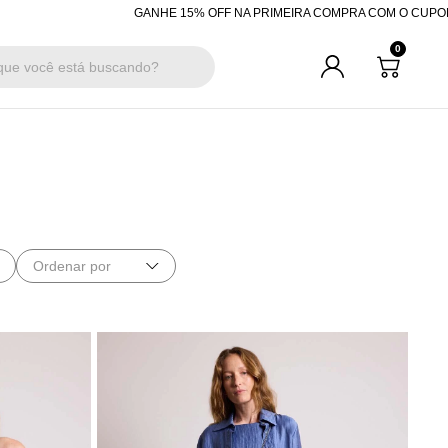
GANHE 15% OFF NA PRIMEIRA COMPRA COM O CUPOM "BEMVINDA"
R$20
0
Ordenar por