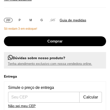
Guia de medidas
P
M
G
GG
PP
Só restam
3
em estoque!
Dúvidas sobre nosso produto?
Tenha atendimento exclusivo com nossa vendedora online.
Entrega
Entregas para o CEP:
Alterar CEP
Simule o preço de entrega
Calcular
Não sei meu CEP