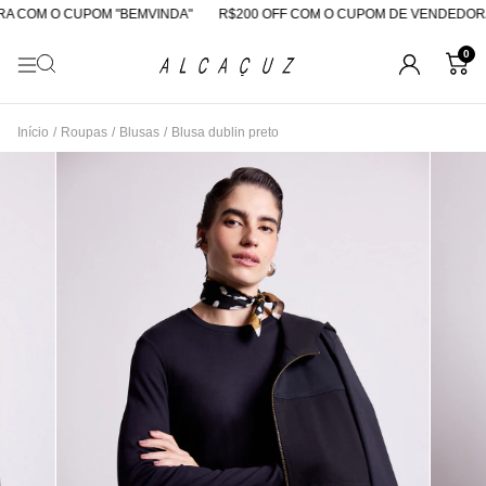
 COM O CUPOM "BEMVINDA"
R$200 OFF COM O CUPOM DE VENDEDORA
0
Início
/
Roupas
/
Blusas
/
Blusa dublin preto