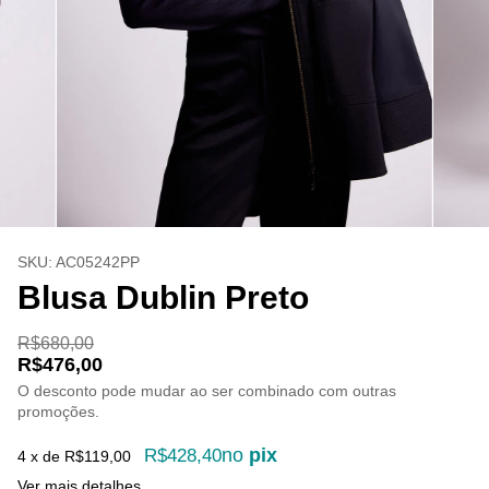
SKU:
AC05242PP
Blusa Dublin Preto
R$680,00
R$476,00
O desconto pode mudar ao ser combinado com outras
promoções.
no
pix
R$428,40
4
x de
R$119,00
Ver mais detalhes