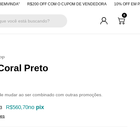
A"
R$200 OFF COM O CUPOM DE VENDEDORA
10% OFF EM PAGAMENT
0
PP
Coral Preto
de mudar ao ser combinado com outras promoções.
no
pix
R$560,70
3
hes