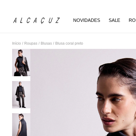
NOVIDADES
SALE
RO
Início
/
Roupas
/
Blusas
/
Blusa coral preto