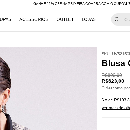
GANHE 15% OFF NA PRIMEIRA COMPRA COM O CUPOM "BEMVIND
UPAS
ACESSÓRIOS
OUTLET
LOJAS
SKU:
UV52150
Blusa 
R$890,00
R$623,00
O desconto po
6
x de
R$103,8
Ver mais detal