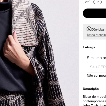
PP
P
Dúvidas 
Tenha atendim
Entrega
Entregas pa
Simule o p
Não sei me
Descrição
Blusa de model
contemporânea 
linha Tech, inc