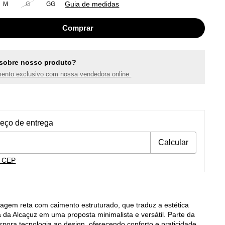
Guia de medidas
M
G
GG
sobre nosso produto?
ento exclusivo com nossa vendedora online.
ra o CEP:
Alterar CEP
reço de entrega
Calcular
u CEP
agem reta com caimento estruturado, que traduz a estética
da Alcaçuz em uma proposta minimalista e versátil. Parte da
orpora tecnologia ao design, oferecendo conforto e praticidade