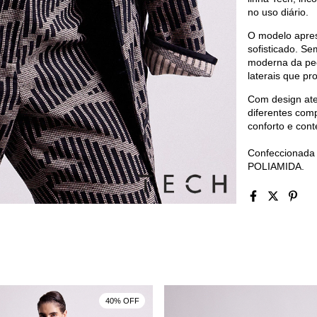
no uso diário.
O modelo aprese
sofisticado. Se
moderna da peç
laterais que pr
Com design atem
diferentes com
conforto e con
Confeccionad
POLIAMIDA.
40% OFF