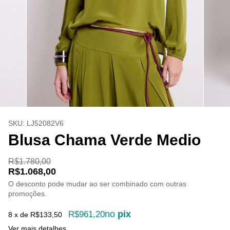
SKU:
LJ52082V6
Blusa Chama Verde Medio
R$1.780,00
R$1.068,00
O desconto pode mudar ao ser combinado com outras
promoções.
no
pix
R$961,20
8
x de
R$133,50
Ver mais detalhes