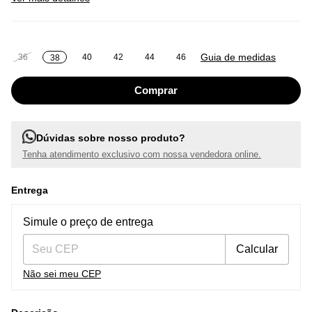
Guia de medidas
36
40
42
44
46
38
Dúvidas sobre nosso produto?
Tenha atendimento exclusivo com nossa vendedora online.
Entrega
Entregas para o CEP:
Alterar CEP
Simule o preço de entrega
Calcular
Não sei meu CEP