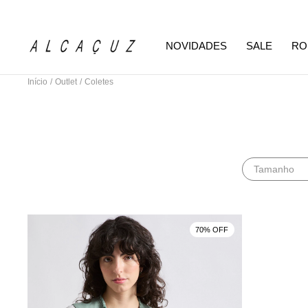
NOVIDADES
SALE
RO
Início
/
Outlet
/
Coletes
Tamanho
70% OFF