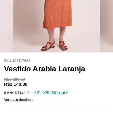
SKU:
IA51176S6
Vestido Arabia Laranja
R$2.280,00
R$1.140,00
no
pix
R$1.026,00
8
x de
R$142,50
Ver mais detalhes