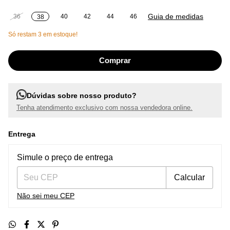
Guia de medidas
36
40
42
44
46
38
Só restam
3
em estoque!
Dúvidas sobre nosso produto?
Tenha atendimento exclusivo com nossa vendedora online.
Entrega
Entregas para o CEP:
Alterar CEP
Simule o preço de entrega
Calcular
Não sei meu CEP