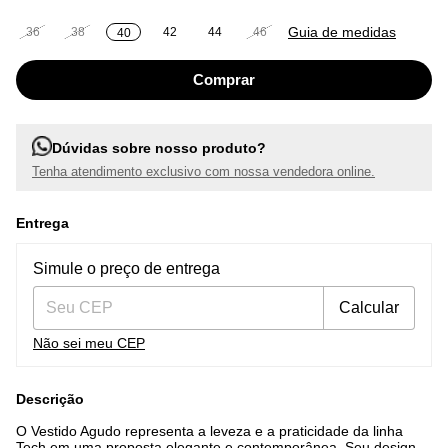
Guia de medidas
36
38
42
44
46
40
Dúvidas sobre nosso produto?
Tenha atendimento exclusivo com nossa vendedora online.
Entrega
Entregas para o CEP:
Alterar CEP
Simule o preço de entrega
Calcular
Não sei meu CEP
Descrição
O Vestido Agudo representa a leveza e a praticidade da linha
Tech em uma proposta elegante e contemporânea. Seu design