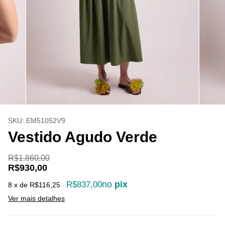
SKU:
EM51052V9
Vestido Agudo Verde
R$1.860,00
R$930,00
no
pix
R$837,00
8
x de
R$116,25
Ver mais detalhes