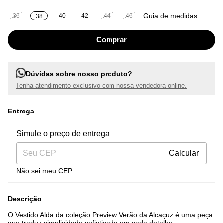
Guia de medidas
36
40
42
44
46
38
Dúvidas sobre nosso produto?
Tenha atendimento exclusivo com nossa vendedora online.
Entrega
Entregas para o CEP:
Alterar CEP
Simule o preço de entrega
Calcular
Não sei meu CEP
Descrição
O Vestido Alda da coleção Preview Verão da Alcaçuz é uma peça
que traduz simplicidade sofisticada em cada detalhe.