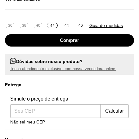
Guia de medidas
36
38
40
44
46
42
Dúvidas sobre nosso produto?
Tenha atendimento exclusivo com nossa vendedora online.
Entrega
Entregas para o CEP:
Alterar CEP
Simule o preço de entrega
Calcular
Não sei meu CEP