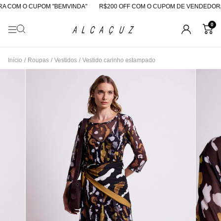
 COM O CUPOM "BEMVINDA"
R$200 OFF COM O CUPOM DE VENDEDORA
0
Início
/
Roupas
/
Vestidos
/
Vestido carinho estampado