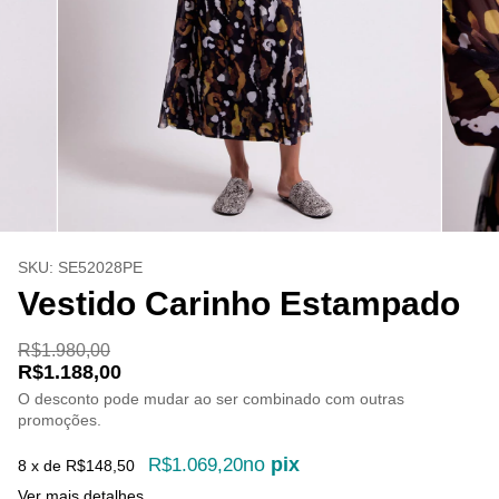
SKU:
SE52028PE
Vestido Carinho Estampado
R$1.980,00
R$1.188,00
O desconto pode mudar ao ser combinado com outras
promoções.
no
pix
R$1.069,20
8
x de
R$148,50
Ver mais detalhes