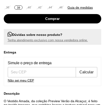
Guia de medidas
36
40
42
44
46
38
Dúvidas sobre nosso produto?
Tenha atendimento exclusivo com nossa vendedora online.
Entrega
Entregas para o CEP:
Alterar CEP
Simule o preço de entrega
Calcular
Não sei meu CEP
Descrição
O Vestido Amada, da coleção Preview Verão da Alcaçuz, é feito
no tecido toscana, que combina leveza e textura natural para um