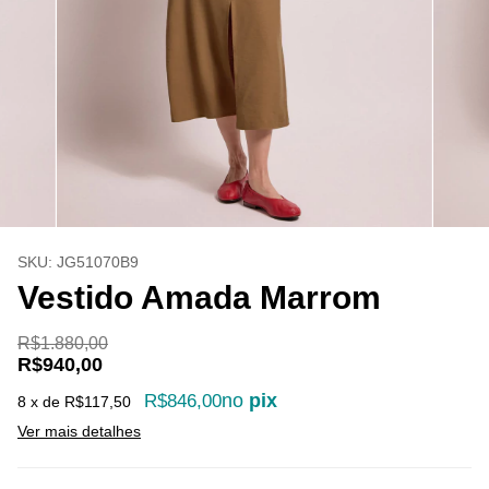
SKU:
JG51070B9
Vestido Amada Marrom
R$1.880,00
R$940,00
no
pix
R$846,00
8
x de
R$117,50
Ver mais detalhes