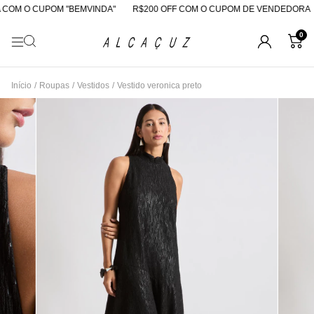
COM O CUPOM "BEMVINDA"
R$200 OFF COM O CUPOM DE VENDEDORA
0
Início
/
Roupas
/
Vestidos
/
Vestido veronica preto