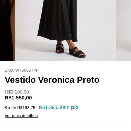
SKU:
WT50057PP
Vestido Veronica Preto
R$3.100,00
R$1.550,00
no
pix
R$1.395,00
8
x de
R$193,75
Ver mais detalhes