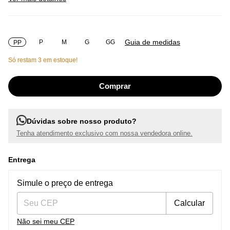
Guia de medidas
P
M
G
GG
PP
Só restam
3
em estoque!
Dúvidas sobre nosso produto?
Tenha atendimento exclusivo com nossa vendedora online.
Entrega
Entregas para o CEP:
Alterar CEP
Simule o preço de entrega
Calcular
Não sei meu CEP