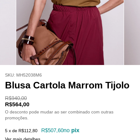
SKU:
MH52038M6
Blusa Cartola Marrom Tijolo
R$940,00
R$564,00
O desconto pode mudar ao ser combinado com outras
promoções.
no
pix
R$507,60
5
x de
R$112,80
Ver mais detalhes