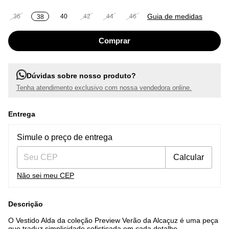
Guia de medidas
36
40
42
44
46
38
Dúvidas sobre nosso produto?
Tenha atendimento exclusivo com nossa vendedora online.
Entrega
Entregas para o CEP:
Alterar CEP
Simule o preço de entrega
Calcular
Não sei meu CEP
Descrição
O Vestido Alda da coleção Preview Verão da Alcaçuz é uma peça
que traduz simplicidade sofisticada em cada detalhe.