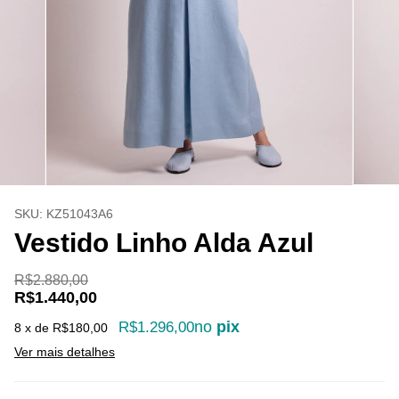
SKU:
KZ51043A6
Vestido Linho Alda Azul
R$2.880,00
R$1.440,00
no
pix
R$1.296,00
8
x de
R$180,00
Ver mais detalhes