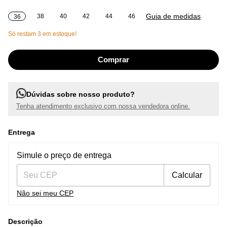
Guia de medidas
38
40
42
44
46
36
Só restam
3
em estoque!
Dúvidas sobre nosso produto?
Tenha atendimento exclusivo com nossa vendedora online.
Entrega
Entregas para o CEP:
Alterar CEP
Simule o preço de entrega
Calcular
Não sei meu CEP
Descrição