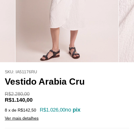
SKU:
IA51176RU
Vestido Arabia Cru
R$2.280,00
R$1.140,00
no
pix
R$1.026,00
8
x de
R$142,50
Ver mais detalhes