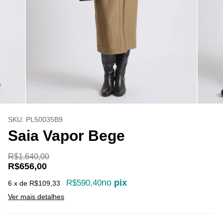
SKU:
PL50035B9
Saia Vapor Bege
R$1.640,00
R$656,00
no
pix
R$590,40
6
x de
R$109,33
Ver mais detalhes