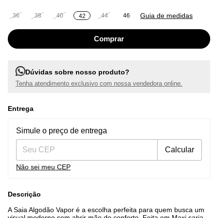
Guia de medidas
36
38
40
44
46
42
Dúvidas sobre nosso produto?
Tenha atendimento exclusivo com nossa vendedora online.
Entrega
Entregas para o CEP:
Alterar CEP
Simule o preço de entrega
Calcular
Não sei meu CEP
Descrição
A Saia Algodão Vapor é a escolha perfeita para quem busca um
visual moderno sem abrir mão do conforto. Feita em Maxi sarja