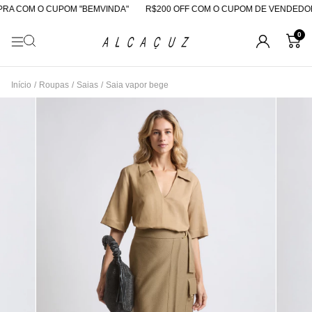
A COM O CUPOM "BEMVINDA"
R$200 OFF COM O CUPOM DE VENDEDOR
0
Início
/
Roupas
/
Saias
/
Saia vapor bege