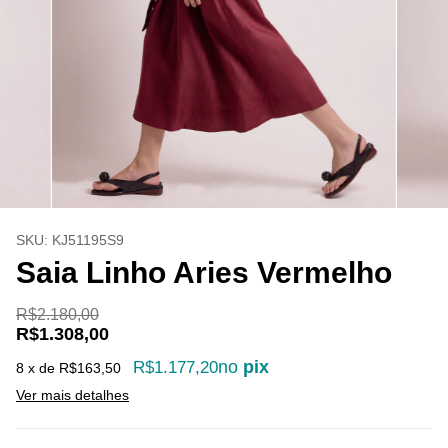
SKU:
KJ51195S9
Saia Linho Aries Vermelho
R$2.180,00
R$1.308,00
no
pix
R$1.177,20
8
x de
R$163,50
Ver mais detalhes