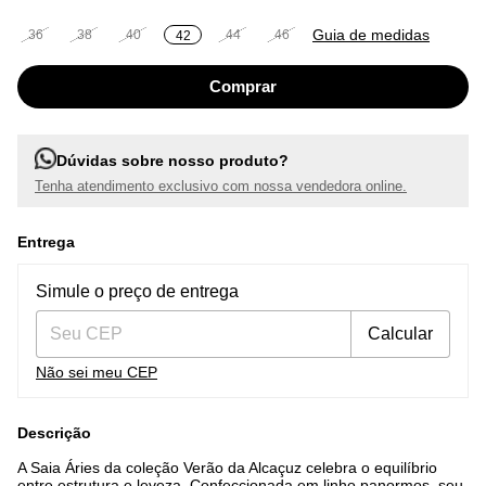
Guia de medidas
36
38
40
44
46
42
Dúvidas sobre nosso produto?
Tenha atendimento exclusivo com nossa vendedora online.
Entrega
Entregas para o CEP:
Alterar CEP
Simule o preço de entrega
Calcular
Não sei meu CEP
Descrição
A Saia Áries da coleção Verão da Alcaçuz celebra o equilíbrio
entre estrutura e leveza. Confeccionada em linho panormos, seu