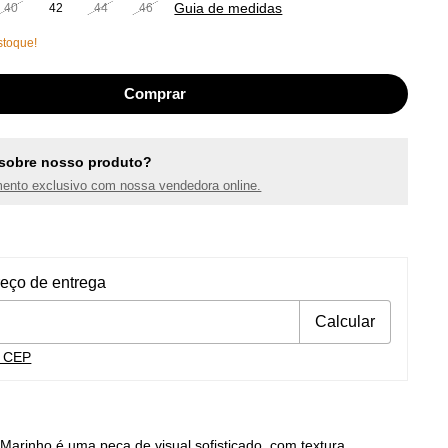
Guia de medidas
40
42
44
46
toque!
sobre nosso produto?
ento exclusivo com nossa vendedora online.
ra o CEP:
Alterar CEP
reço de entrega
Calcular
u CEP
Marinho é uma peça de visual sofisticado, com textura