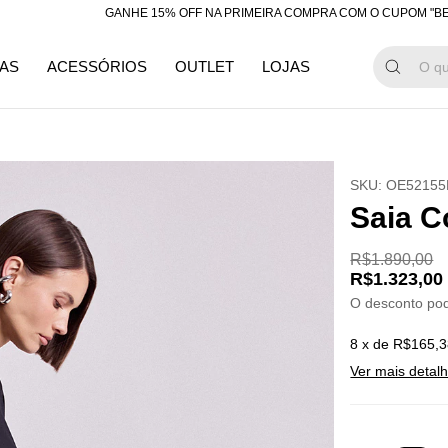
GANHE 15% OFF NA PRIMEIRA COMPRA COM O CUPOM "BEMVINDA"
AS
ACESSÓRIOS
OUTLET
LOJAS
SKU:
OE52155
Saia C
R$1.890,00
R$1.323,00
O desconto po
8
x de
R$165,3
Ver mais detal