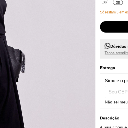
36
38
Só restam
3
em es
Dúvidas 
Tenha atendim
Entrega
Entregas pa
Simule o p
Não sei me
Descrição
A Saia Choque 