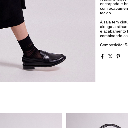
encorpada e br
com acabamento
tecido.
A saia tem cin
alonga a silhue
e acabamento l
combinando com
Composição: 