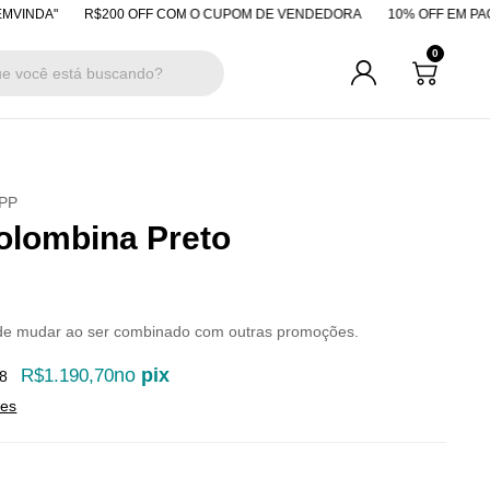
R$200 OFF COM O CUPOM DE VENDEDORA
10% OFF EM PAGAMENTOS
0
PP
olombina Preto
de mudar ao ser combinado com outras promoções.
no
pix
R$1.190,70
8
hes