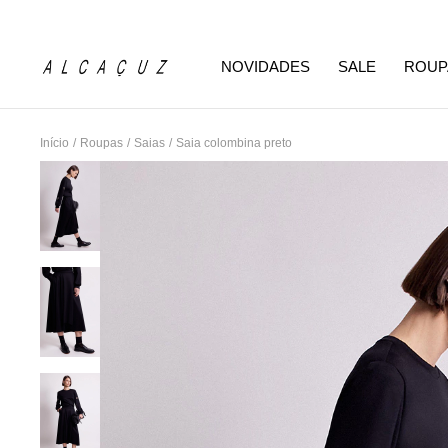
NOVIDADES
SALE
ROUP
Início
/
Roupas
/
Saias
/
Saia colombina preto