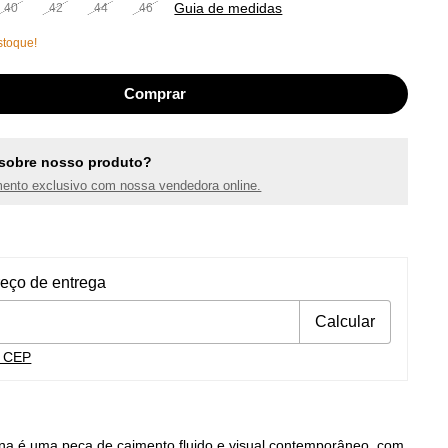
Guia de medidas
40
42
44
46
toque!
sobre nosso produto?
ento exclusivo com nossa vendedora online.
ra o CEP:
Alterar CEP
reço de entrega
Calcular
u CEP
na é uma peça de caimento fluido e visual contemporâneo, com