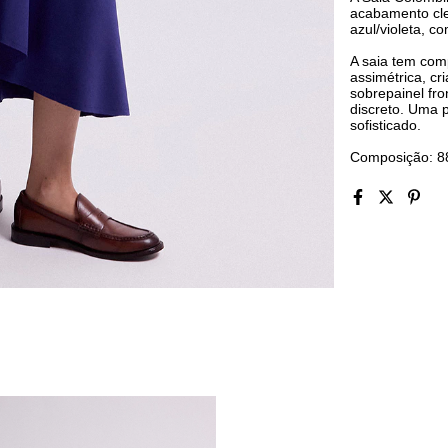
acabamento cle
azul/violeta, co
A saia tem com
assimétrica, cr
sobrepainel fr
discreto. Uma 
sofisticado.
Composição: 