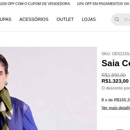
F COM O CUPOM DE VENDEDORA
10% OFF EM PAGAMENTOS VIA PIX
G
UPAS
ACESSÓRIOS
OUTLET
LOJAS
SKU:
OE52155
Saia C
R$1.890,00
R$1.323,00
O desconto po
8
x de
R$165,3
Ver mais detal