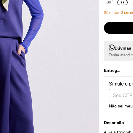
36
38
Só restam
3
em es
Dúvidas 
Tenha atendim
Entrega
Entregas pa
Simule o p
Não sei me
Descrição
A Saia Colombi