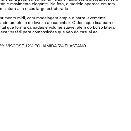
an e movimento elegante. Na foto, o modelo aparece em tom
m cintura alta e cós largo estruturado.
primento midi, com modelagem ampla e barra levemente
iando um efeito de leveza ao caminhar. O destaque fica para o
ontal que forma camadas e volume suave, além do bolso lateral
peça versátil para composições que vão do casual ao
88% VISCOSE 12% POLIAMIDA 5% ELASTANO