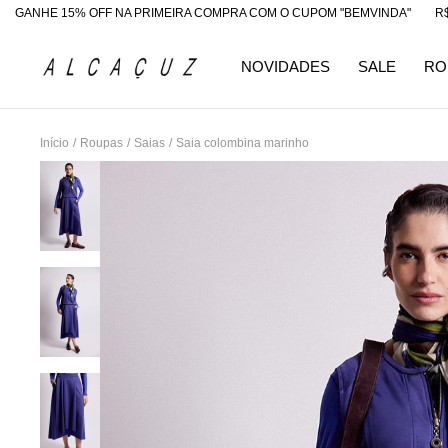
 15% OFF NA PRIMEIRA COMPRA COM O CUPOM "BEMVINDA"
R$200 OF
NOVIDADES
SALE
RO
Início
/
Roupas
/
Saias
/
Saia colombina marinho