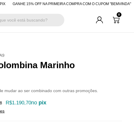
ANHE 15% OFF NA PRIMEIRA COMPRA COM O CUPOM "BEMVINDA"
R$200
0
A9
olombina Marinho
de mudar ao ser combinado com outras promoções.
no
pix
R$1.190,70
8
hes