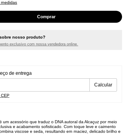
 medidas
sobre nosso produto?
ento exclusivo com nossa vendedora online.
ra o CEP:
Alterar CEP
reço de entrega
Calcular
u CEP
 um acessório que traduz o DNA autoral da Alcaçuz por meio
lusiva e acabamento sofisticado. Com toque leve e caimento
combina viscose e seda, resultando em maciez, delicado brilho e