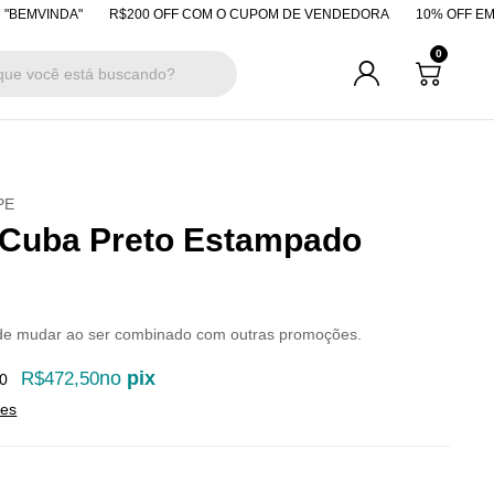
INDA"
R$200 OFF COM O CUPOM DE VENDEDORA
10% OFF EM PAGAM
0
PE
 Cuba Preto Estampado
de mudar ao ser combinado com outras promoções.
no
pix
R$472,50
0
hes