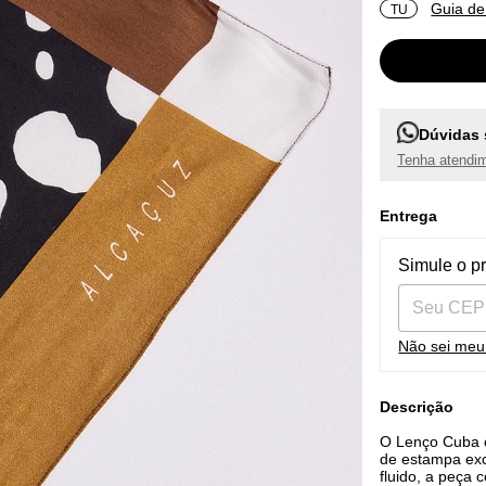
Guia de
TU
Dúvidas 
Tenha atendim
Entrega
Entregas pa
Simule o p
Não sei me
Descrição
O Lenço Cuba é
de estampa exc
fluido, a peça 