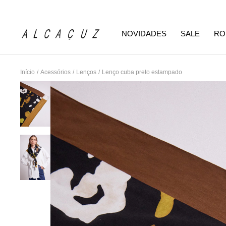
NOVIDADES
SALE
RO
Início
/
Acessórios
/
Lenços
/
Lenço cuba preto estampado