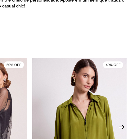
rno e cheio de personalidade. Aposte em um item que traduz o
o casual chic!
50% OFF
40% OFF