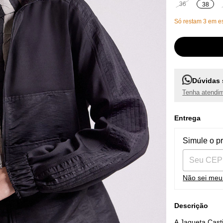
36
38
Só restam
3
em es
Dúvidas 
Tenha atendim
Entrega
Entregas pa
Simule o p
Não sei me
Descrição
A Jaqueta Cast