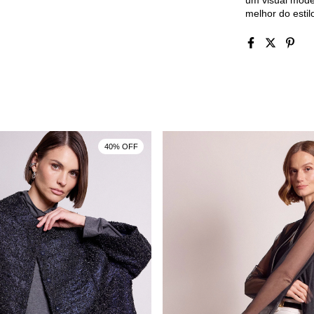
um visual mode
melhor do estil
40% OFF