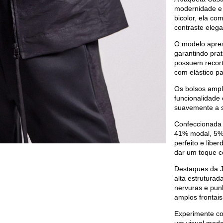
modernidade e 
bicolor, ela co
contraste eleg
O modelo aprese
garantindo pra
possuem recort
com elástico pa
Os bolsos amplo
funcionalidade 
suavemente a si
Confeccionada 
41% modal, 5% 
perfeito e lib
dar um toque 
Destaques da Ja
alta estruturad
nervuras e punh
amplos frontais
Experimente co