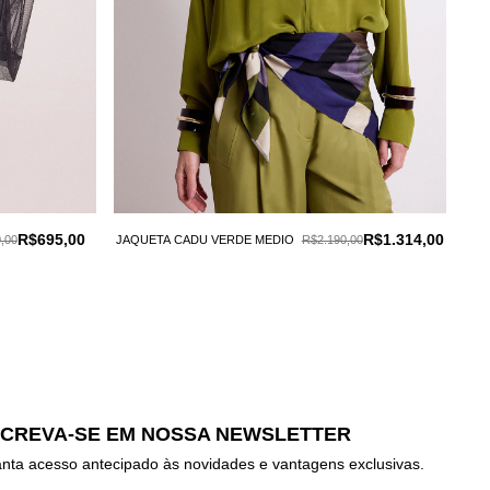
R$695,00
R$1.314,00
JAQ
,00
JAQUETA CADU VERDE MEDIO
R$2.190,00
MED
SCREVA-SE EM NOSSA NEWSLETTER
nta acesso antecipado às novidades e vantagens exclusivas.