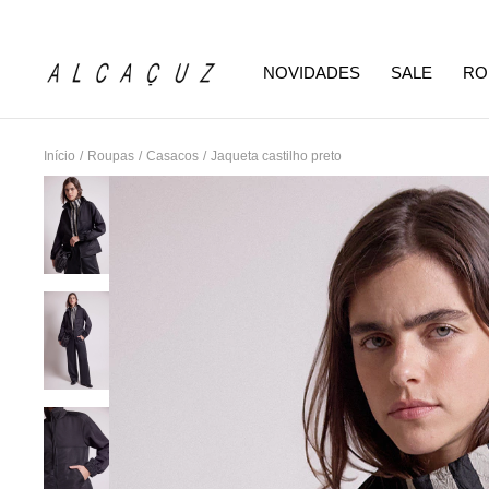
NOVIDADES
SALE
RO
Início
/
Roupas
/
Casacos
/
Jaqueta castilho preto