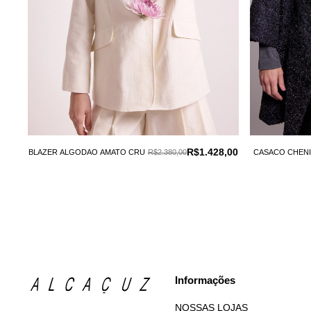
00
R$1.428,00
BLAZER ALGODAO AMATO CRU
R$2.380,00
CASACO CHENI
Informações
NOSSAS LOJAS