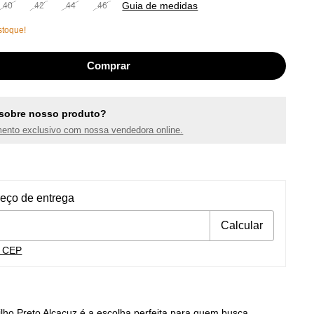
Guia de medidas
40
42
44
46
toque!
sobre nosso produto?
ento exclusivo com nossa vendedora online.
ra o CEP:
Alterar CEP
reço de entrega
Calcular
u CEP
ilho Preto Alcaçuz é a escolha perfeita para quem busca