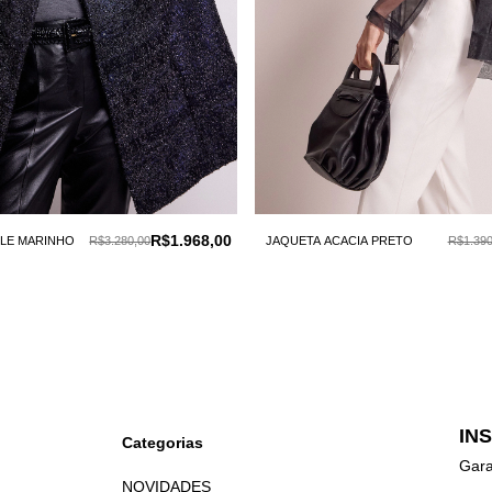
R$1.968,00
LE MARINHO
R$3.280,00
JAQUETA ACACIA PRETO
R$1.390
IN
Categorias
Gara
NOVIDADES