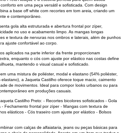
conforto em uma peça versátil e sofisticada. Com design
mbina a base off white com recortes em tom areia, criando um
ante e contemporâneo.
nta gola alta estruturada e abertura frontal por zíper,
ticidade no uso e acabamento limpo. As mangas longas
es e textura de nervuras nos ombros e laterais, além de punhos
ra ajuste confortável ao corpo.
s aplicados na parte inferior da frente proporcionam
extra, enquanto o cós com ajuste por elástico nas costas define
lhueta, mantendo o visual casual e sofisticado.
em uma mistura de poliéster, modal e elastano (54% poliéster,
elastano), a Jaqueta Castilho oferece toque macio, caimento
erdade de movimentos. Ideal para compor looks urbanos ou para
contemporâneo em produções casuais.
queta Castilho Preto: - Recortes bicolores sofisticados - Gola
a - Fechamento frontal por zíper - Mangas com textura de
os elásticos - Cós traseiro com ajuste por elástico - Bolsos
mbinar com calças de alfaiataria, jeans ou peças básicas para