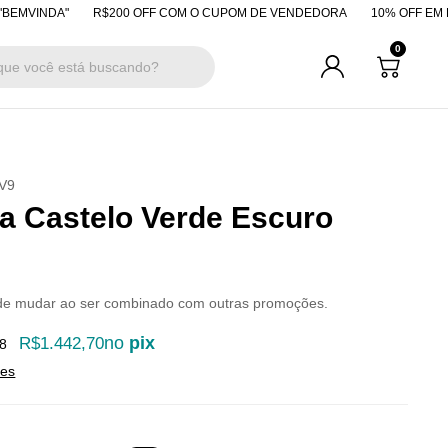
"
R$200 OFF COM O CUPOM DE VENDEDORA
10% OFF EM PAGAMENTO
0
V9
a Castelo Verde Escuro
de mudar ao ser combinado com outras promoções.
no
pix
R$1.442,70
8
hes