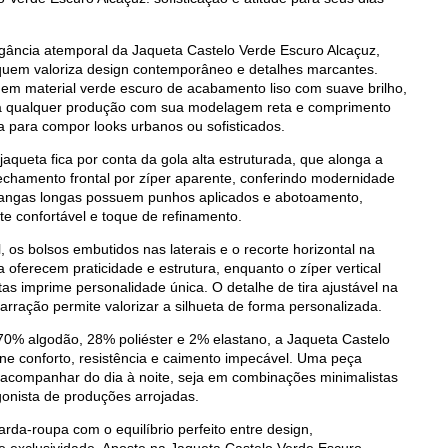
gância atemporal da Jaqueta Castelo Verde Escuro Alcaçuz,
uem valoriza design contemporâneo e detalhes marcantes.
em material verde escuro de acabamento liso com suave brilho,
va qualquer produção com sua modelagem reta e comprimento
a para compor looks urbanos ou sofisticados.
aqueta fica por conta da gola alta estruturada, que alonga a
fechamento frontal por zíper aparente, conferindo modernidade
mangas longas possuem punhos aplicados e abotoamento,
te confortável e toque de refinamento.
l, os bolsos embutidos nas laterais e o recorte horizontal na
ra oferecem praticidade e estrutura, enquanto o zíper vertical
tas imprime personalidade única. O detalhe de tira ajustável na
rração permite valorizar a silhueta de forma personalizada.
0% algodão, 28% poliéster e 2% elastano, a Jaqueta Castelo
ne conforto, resistência e caimento impecável. Uma peça
te acompanhar do dia à noite, seja em combinações minimalistas
onista de produções arrojadas.
rda-roupa com o equilíbrio perfeito entre design,