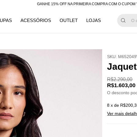
GANHE 15% OFF NA PRIMEIRA COMPRA COM O CUPOM "BEMVINDA
UPAS
ACESSÓRIOS
OUTLET
LOJAS
SKU:
M652049
Jaquet
R$2.290,00
R$1.603,00
O desconto po
8
x de
R$200,3
Ver mais detal