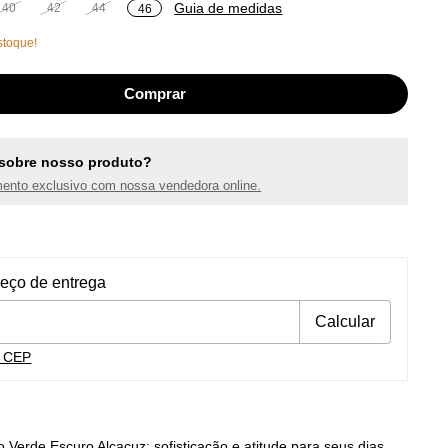
Guia de medidas
40
42
44
46
toque!
sobre nosso produto?
ento exclusivo com nossa vendedora online.
ra o CEP:
Alterar CEP
reço de entrega
Calcular
u CEP
 Verde Escuro Alcaçuz: sofisticação e atitude para seus dias