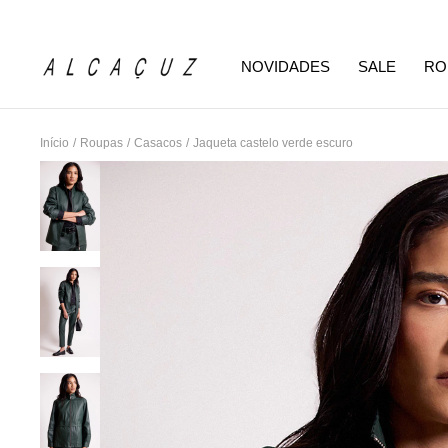
NOVIDADES
SALE
RO
Início
/
Roupas
/
Casacos
/
Jaqueta castelo verde escuro