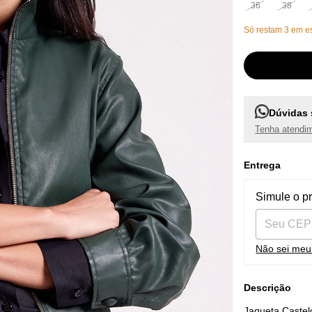
36
38
Só restam
3
em es
Dúvidas 
Tenha atendim
Entrega
Entregas pa
Simule o p
Não sei me
Descrição
Jaqueta Castelo