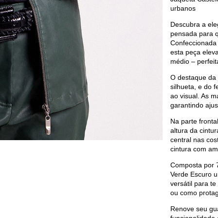
urbanos
Descubra a ele
pensada para q
Confeccionada 
esta peça ele
médio – perfeit
O destaque da j
silhueta, e do 
ao visual. As 
garantindo ajus
Na parte fronta
altura da cintu
central nas cos
cintura com ama
Composta por 7
Verde Escuro u
versátil para 
ou como protag
Renove seu gua