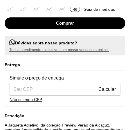
Guia de medidas
36
38
40
42
44
46
Dúvidas sobre nosso produto?
Tenha atendimento exclusivo com nossa vendedora online.
Entrega
Entregas para o CEP:
Alterar CEP
Simule o preço de entrega
Calcular
Não sei meu CEP
Descrição
A Jaqueta Adjetivo, da coleção Preview Verão da Alcaçuz,
combina funcionalidade e estilo com um visual contemporâneo e