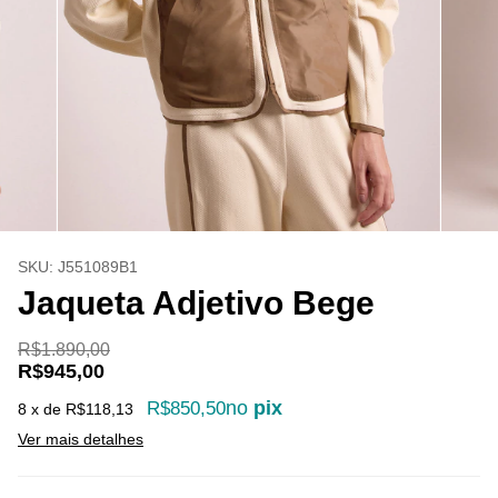
SKU:
J551089B1
Jaqueta Adjetivo Bege
R$1.890,00
R$945,00
no
pix
R$850,50
8
x de
R$118,13
Ver mais detalhes