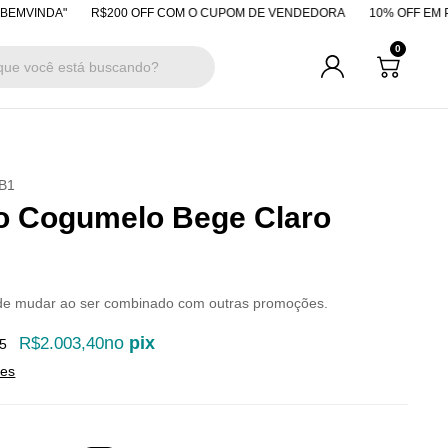
"
R$200 OFF COM O CUPOM DE VENDEDORA
10% OFF EM PAGAMENTO
0
B1
o Cogumelo Bege Claro
de mudar ao ser combinado com outras promoções.
no
pix
R$2.003,40
5
hes