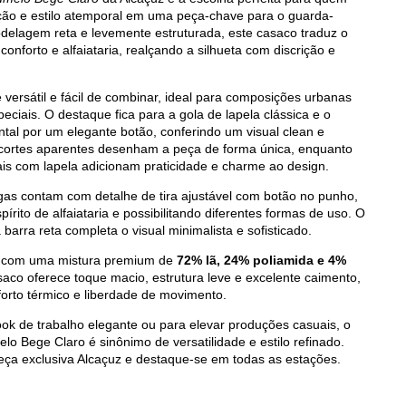
ação e estilo atemporal em uma peça-chave para o guarda-
elagem reta e levemente estruturada, este casaco traduz o
 conforto e alfaiataria, realçando a silhueta com discrição e
 versátil e fácil de combinar, ideal para composições urbanas
eciais. O destaque fica para a gola de lapela clássica e o
ntal por um elegante botão, conferindo um visual clean e
ecortes aparentes desenham a peça de forma única, enquanto
ais com lapela adicionam praticidade e charme ao design.
as contam com detalhe de tira ajustável com botão no punho,
pírito de alfaiataria e possibilitando diferentes formas de uso. O
arra reta completa o visual minimalista e sofisticado.
 com uma mistura premium de
72% lã, 24% poliamida e 4%
saco oferece toque macio, estrutura leve e excelente caimento,
forto térmico e liberdade de movimento.
ook de trabalho elegante ou para elevar produções casuais, o
o Bege Claro é sinônimo de versatilidade e estilo refinado.
eça exclusiva Alcaçuz e destaque-se em todas as estações.