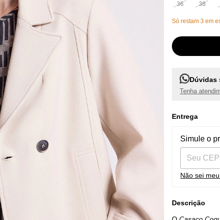
36
38
Só restam
3
em es
Dúvidas 
Tenha atendim
Entrega
Entregas pa
Simule o p
Não sei me
Descrição
O
Casaco Cogu