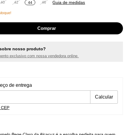
Guia de medidas
40
42
46
44
toque!
sobre nosso produto?
ento exclusivo com nossa vendedora online.
ra o CEP:
Alterar CEP
reço de entrega
Calcular
u CEP
melo Bege Claro
da Alcaçuz é a escolha perfeita para quem