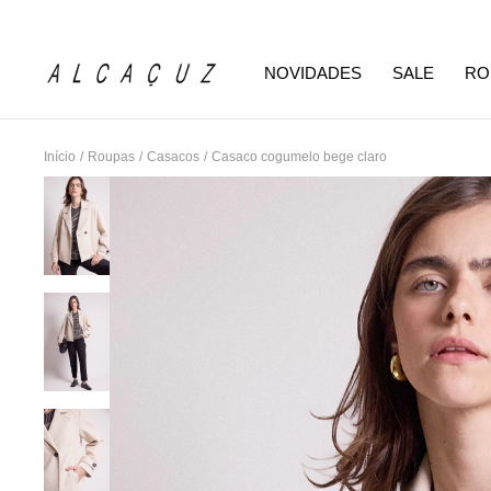
NOVIDADES
SALE
RO
Início
/
Roupas
/
Casacos
/
Casaco cogumelo bege claro