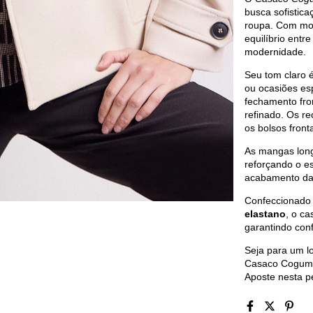
busca sofistic
roupa. Com mod
equilíbrio entre
modernidade.
Seu tom claro é
ou ocasiões esp
fechamento fro
refinado. Os r
os bolsos front
As mangas long
reforçando o es
acabamento da b
Confeccionado
elastano
, o ca
garantindo con
Seja para um l
Casaco Cogumel
Aposte nesta p