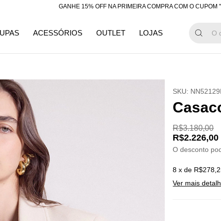
GANHE 15% OFF NA PRIMEIRA COMPRA COM O CUPOM "BEMVINDA
UPAS
ACESSÓRIOS
OUTLET
LOJAS
SKU:
NN52129
Casac
R$3.180,00
R$2.226,00
O desconto po
8
x de
R$278,2
Ver mais detal