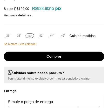
no
pix
R$928,80
8
x de
R$129,00
Ver mais detalhes
Guia de medidas
36
38
42
44
46
40
Só restam
3
em estoque!
Dúvidas sobre nosso produto?
Tenha atendimento exclusivo com nossa vendedora online.
Entrega
Entregas para o CEP:
Alterar CEP
Simule o preço de entrega