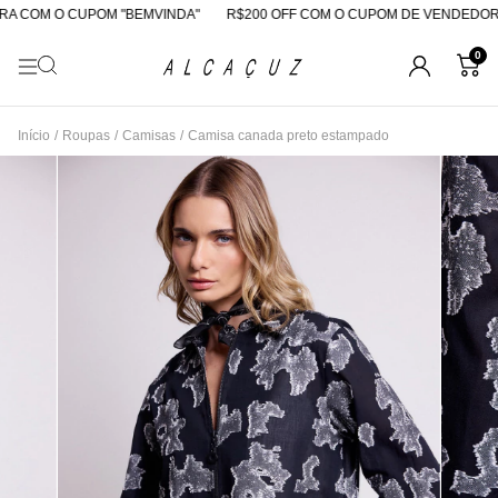
 COM O CUPOM "BEMVINDA"
R$200 OFF COM O CUPOM DE VENDEDORA
0
Início
/
Roupas
/
Camisas
/
Camisa canada preto estampado