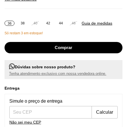
Guia de medidas
38
40
42
44
46
36
Só restam
3
em estoque!
Dúvidas sobre nosso produto?
Tenha atendimento exclusivo com nossa vendedora online.
Entrega
Entregas para o CEP:
Alterar CEP
Simule o preço de entrega
Calcular
Não sei meu CEP