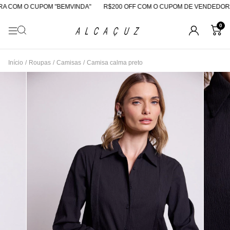
 COM O CUPOM "BEMVINDA"
R$200 OFF COM O CUPOM DE VENDEDORA
0
Início
/
Roupas
/
Camisas
/
Camisa calma preto