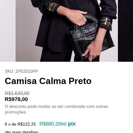
SKU:
ZP52010PP
Camisa Calma Preto
R$1.630,00
R$978,00
O desconto pode mudar ao ser combinado com outras
promoções.
no
pix
R$880,20
8
x de
R$122,25
Ver mais detalhes