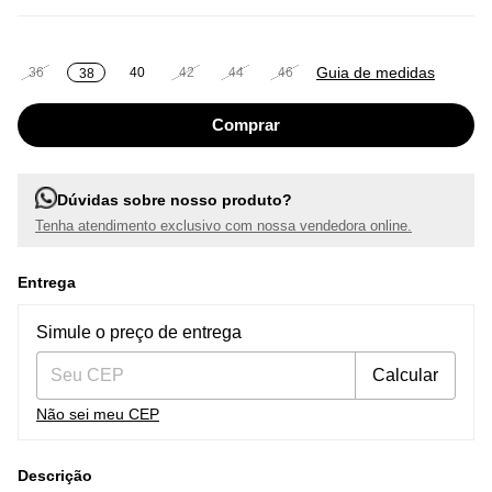
Guia de medidas
36
40
42
44
46
38
Dúvidas sobre nosso produto?
Tenha atendimento exclusivo com nossa vendedora online.
Entrega
Entregas para o CEP:
Alterar CEP
Simule o preço de entrega
Calcular
Não sei meu CEP
Descrição