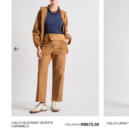
CALCA ALGODAO VICENTE
CALCA LINHO 
8,00
R$672,00
R$1.680,00
CARAMELO