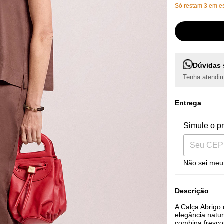
Só restam
3
em es
Dúvidas 
Tenha atendim
Entrega
Entregas pa
Simule o p
Não sei me
Descrição
A Calça Abrigo
elegância natu
combina frescor