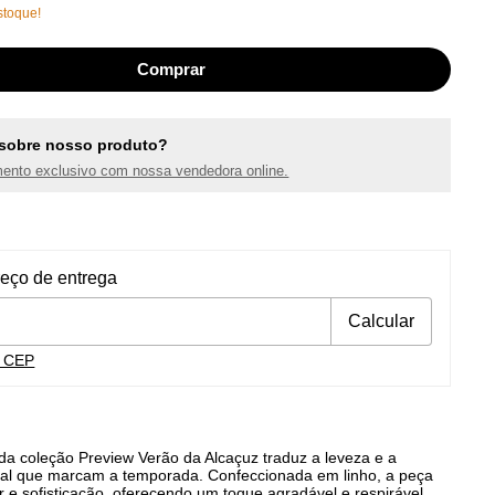
toque!
sobre nosso produto?
ento exclusivo com nossa vendedora online.
ra o CEP:
Alterar CEP
reço de entrega
Calcular
u CEP
 da coleção Preview Verão da Alcaçuz traduz a leveza e a
ral que marcam a temporada. Confeccionada em linho, a peça
 e sofisticação, oferecendo um toque agradável e respirável