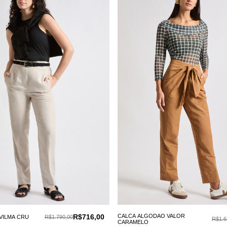
R$716,00
CALCA ALGODAO VALOR
VILMA CRU
R$1.790,00
R$1.6
CARAMELO