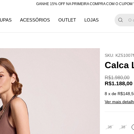
GANHE 15% OFF NA PRIMEIRA COMPRA COM O CUPOM "BEMVIND
UPAS
ACESSÓRIOS
OUTLET
LOJAS
SKU:
KZ51007
Calca 
R$1.980,00
R$1.188,00
8
x de
R$148,5
Ver mais detal
36
38