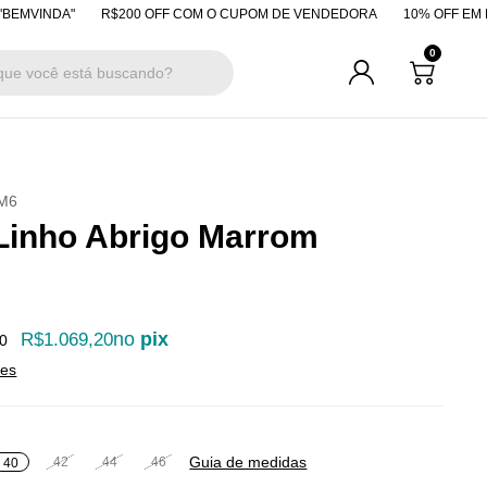
A"
R$200 OFF COM O CUPOM DE VENDEDORA
10% OFF EM PAGAMENT
0
M6
Linho Abrigo Marrom
no
pix
R$1.069,20
0
hes
Guia de medidas
42
44
46
40