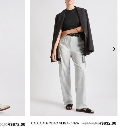
R$632,00
CALCA ALGODAO VEIGA CINZA
R$1.580,00
C
R$672,00
80,00