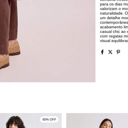
para os dias ma
valorizam o mo
naturalidade. 
um detalhe mod
contemporânea 
acabamento lim
casual chic ao
com regatas mi
visual equilibr
60% OFF