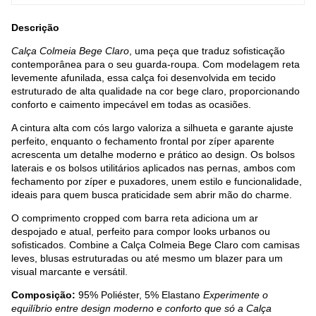
Descrição
Calça Colmeia Bege Claro
, uma peça que traduz sofisticação
contemporânea para o seu guarda-roupa. Com modelagem reta
levemente afunilada, essa calça foi desenvolvida em tecido
estruturado de alta qualidade na cor bege claro, proporcionando
conforto e caimento impecável em todas as ocasiões.
A cintura alta com cós largo valoriza a silhueta e garante ajuste
perfeito, enquanto o fechamento frontal por zíper aparente
acrescenta um detalhe moderno e prático ao design. Os bolsos
laterais e os bolsos utilitários aplicados nas pernas, ambos com
fechamento por zíper e puxadores, unem estilo e funcionalidade,
ideais para quem busca praticidade sem abrir mão do charme.
O comprimento cropped com barra reta adiciona um ar
despojado e atual, perfeito para compor looks urbanos ou
sofisticados. Combine a Calça Colmeia Bege Claro com camisas
leves, blusas estruturadas ou até mesmo um blazer para um
visual marcante e versátil.
Composição:
95% Poliéster, 5% Elastano
Experimente o
equilíbrio entre design moderno e conforto que só a Calça