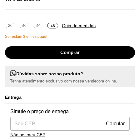
Guia de medidas
36
40
44
46
Só restam
3
em estoque!
Dúvidas sobre nosso produto?
Tenha atendimento exclusivo com nossa vendedora online.
Entrega
Entregas para o CEP:
Alterar CEP
Simule o preço de entrega
Calcular
Não sei meu CEP