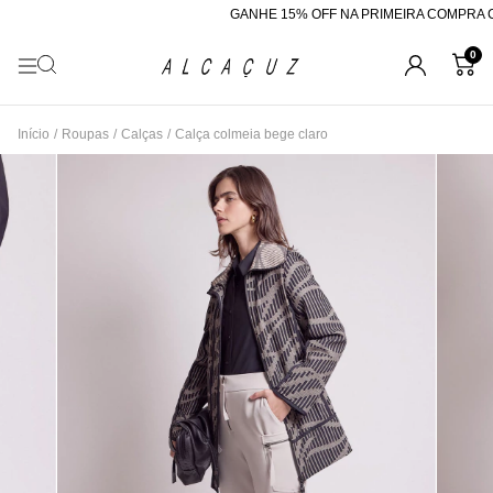
GANHE 15% OFF NA PRIMEIRA COMPRA CO
0
Início
/
Roupas
/
Calças
/
Calça colmeia bege claro