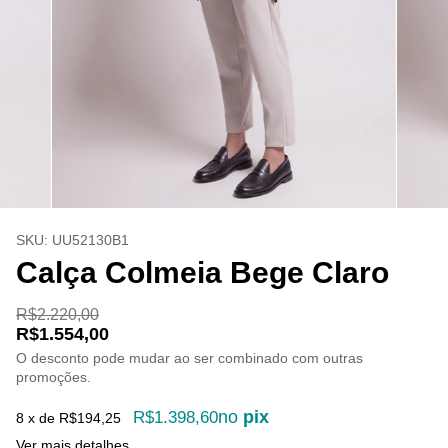
SKU:
UU52130B1
Calça Colmeia Bege Claro
R$2.220,00
R$1.554,00
O desconto pode mudar ao ser combinado com outras
promoções.
no
pix
R$1.398,60
8
x de
R$194,25
Ver mais detalhes