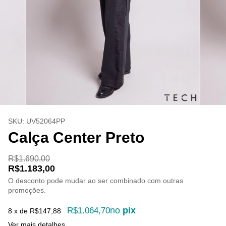
SKU:
UV52064PP
Calça Center Preto
R$1.690,00
R$1.183,00
O desconto pode mudar ao ser combinado com outras
promoções.
no
pix
R$1.064,70
8
x de
R$147,88
Ver mais detalhes