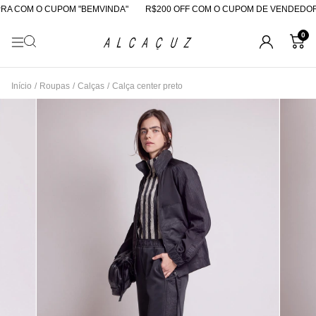
A COM O CUPOM "BEMVINDA"
R$200 OFF COM O CUPOM DE VENDEDORA
0
Início
/
Roupas
/
Calças
/
Calça center preto