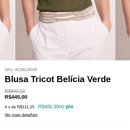
SKU:
AC05145V9
Blusa Tricot Belícia Verde
R$890,00
R$445,00
no
pix
R$400,50
4
x de
R$111,25
Ver mais detalhes