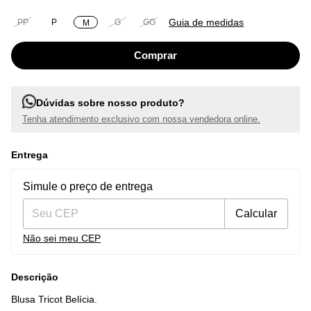
Guia de medidas
PP
P
G
GG
M
Dúvidas sobre nosso produto?
Tenha atendimento exclusivo com nossa vendedora online.
Entrega
Entregas para o CEP:
Alterar CEP
Simule o preço de entrega
Calcular
Não sei meu CEP
Descrição
Blusa Tricot Belícia.