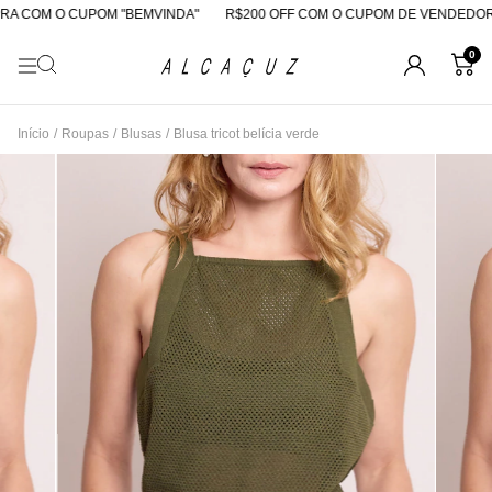
A COM O CUPOM "BEMVINDA"
R$200 OFF COM O CUPOM DE VENDEDORA
0
Início
/
Roupas
/
Blusas
/
Blusa tricot belícia verde