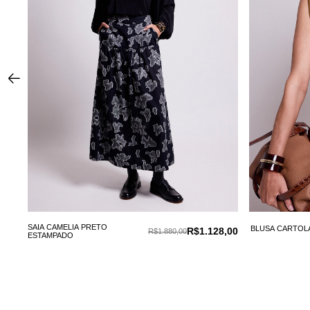
,00
SAIA CAMELIA PRETO
BLUSA CARTOL
R$1.128,00
R$1.880,00
ESTAMPADO