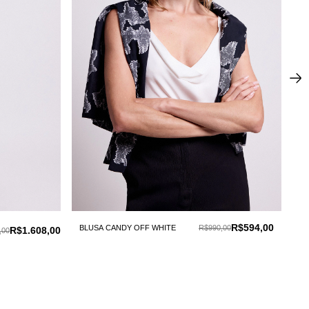
R$594,00
BLUSA CANDY OFF WHITE
R$990,00
BLU
R$1.608,00
,00