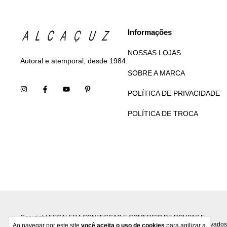
Informações
NOSSAS LOJAS
Autoral e atemporal, desde 1984.
SOBRE A MARCA
POLÍTICA DE PRIVACIDADE
POLÍTICA DE TROCA
Copyright ESCALERA CONFECCAO E COMERCIO DE ROUPAS E
ACESSORIOS S.A - 33524033000190 - 2026. Todos os direitos reservados
Ao navegar por este site
você aceita o uso de cookies
para agilizar a