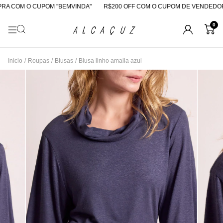
A COM O CUPOM "BEMVINDA"
R$200 OFF COM O CUPOM DE VENDEDORA
0
Início
/
Roupas
/
Blusas
/
Blusa linho amalia azul