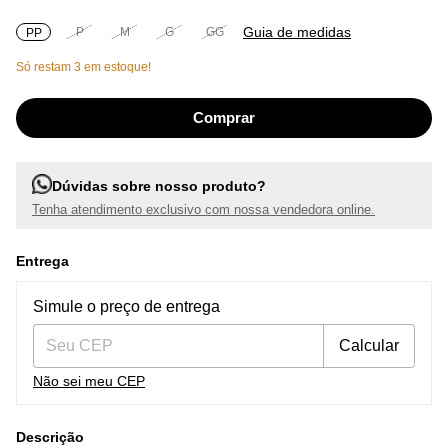
Guia de medidas
P
M
G
GG
PP
Só restam
3
em estoque!
Dúvidas sobre nosso produto?
Tenha atendimento exclusivo com nossa vendedora online.
Entrega
Entregas para o CEP:
Alterar CEP
Simule o preço de entrega
Calcular
Não sei meu CEP
Descrição