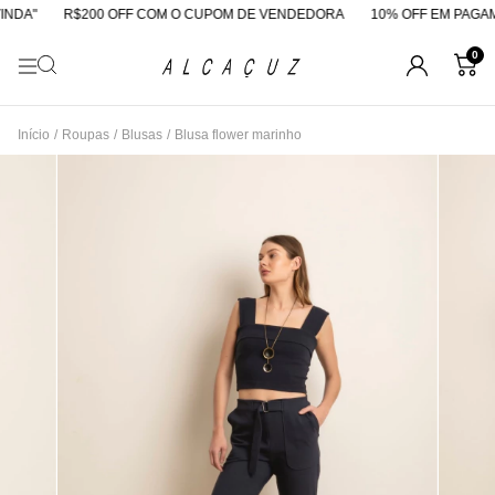
DA"
R$200 OFF COM O CUPOM DE VENDEDORA
10% OFF EM PAGAMEN
0
Início
/
Roupas
/
Blusas
/
Blusa flower marinho