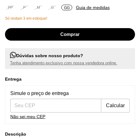
Guia de medidas
PP
P
M
G
GG
Só restam
3
em estoque!
Dúvidas sobre nosso produto?
Tenha atendimento exclusivo com nossa vendedora online.
Entrega
Entregas para o CEP:
Alterar CEP
Simule o preço de entrega
Calcular
Não sei meu CEP
Descrição