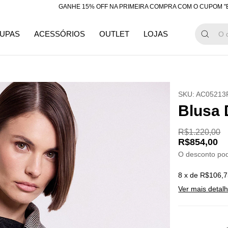
GANHE 15% OFF NA PRIMEIRA COMPRA COM O CUPOM "BEMVIN
UPAS
ACESSÓRIOS
OUTLET
LOJAS
SKU:
AC05213
Blusa 
R$1.220,00
R$854,00
O desconto po
8
x de
R$106,7
Ver mais detal