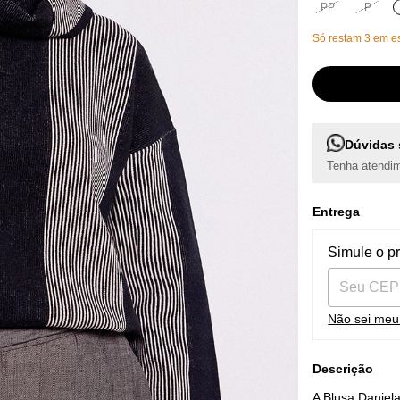
PP
P
Só restam
3
em es
Dúvidas 
Tenha atendim
Entrega
Entregas pa
Simule o p
Não sei me
Descrição
A Blusa Daniela