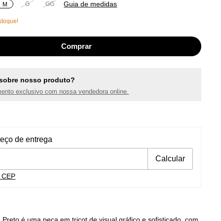
Guia de medidas
G
GG
M
toque!
sobre nosso produto?
ento exclusivo com nossa vendedora online.
ra o CEP:
Alterar CEP
reço de entrega
Calcular
u CEP
 Preto é uma peça em tricot de visual gráfico e sofisticado, com