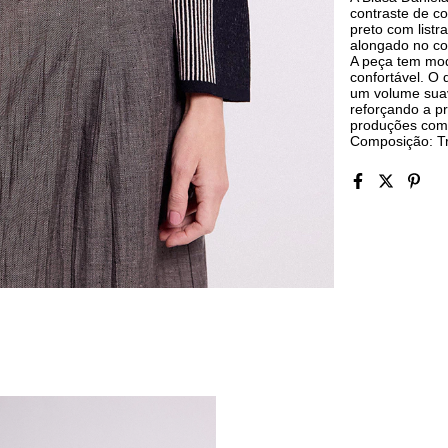
contraste de c
preto com listr
alongado no c
A peça tem mo
confortável. O 
um volume suav
reforçando a p
produções com a
Composição: 