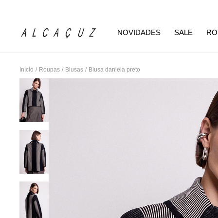
NOVIDADES
SALE
RO
Início
/
Roupas
/
Blusas
/
Blusa daniela preto