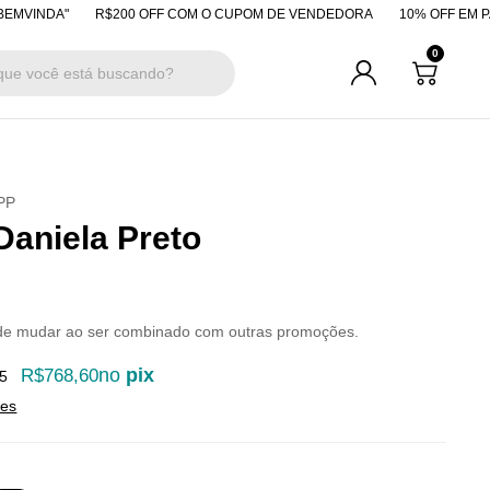
DA"
R$200 OFF COM O CUPOM DE VENDEDORA
10% OFF EM PAGAMEN
0
PP
Daniela Preto
de mudar ao ser combinado com outras promoções.
no
pix
R$768,60
5
hes