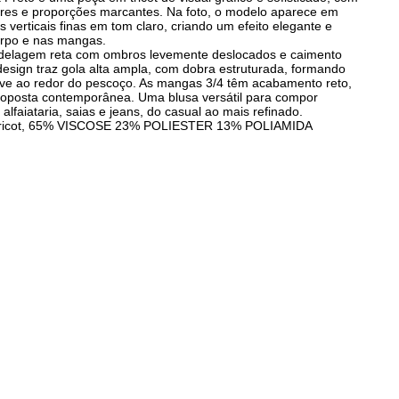
ores e proporções marcantes. Na foto, o modelo aparece em
as verticais finas em tom claro, criando um efeito elegante e
orpo e nas mangas.
delagem reta com ombros levemente deslocados e caimento
design traz gola alta ampla, com dobra estruturada, formando
e ao redor do pescoço. As mangas 3/4 têm acabamento reto,
roposta contemporânea. Uma blusa versátil para compor
lfaiataria, saias e jeans, do casual ao mais refinado.
Tricot, 65% VISCOSE 23% POLIESTER 13% POLIAMIDA