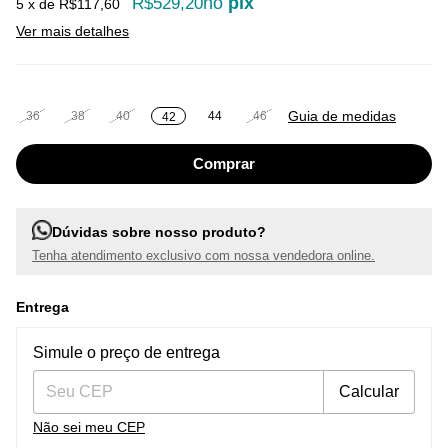
no
pix
R$529,20
5
x de
R$117,60
Ver mais detalhes
Guia de medidas
36
38
40
44
46
42
Dúvidas sobre nosso produto?
Tenha atendimento exclusivo com nossa vendedora online.
Entrega
Entregas para o CEP:
Alterar CEP
Simule o preço de entrega
Calcular
Não sei meu CEP