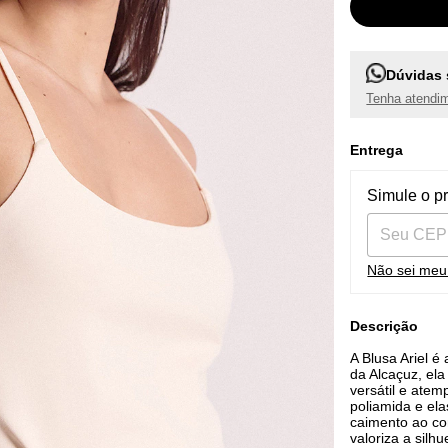
Dúvidas 
Tenha atendim
Entrega
Entregas pa
Simule o p
Não sei me
Descrição
A Blusa Ariel é
da Alcaçuz, el
versátil e ate
poliamida e ela
caimento ao co
valoriza a silh