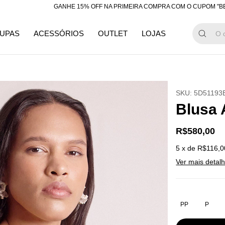
GANHE 15% OFF NA PRIMEIRA COMPRA COM O CUPOM "BEMVIND
UPAS
ACESSÓRIOS
OUTLET
LOJAS
SKU:
5D51193
Blusa 
R$580,00
5
x de
R$116,0
Ver mais detal
PP
P