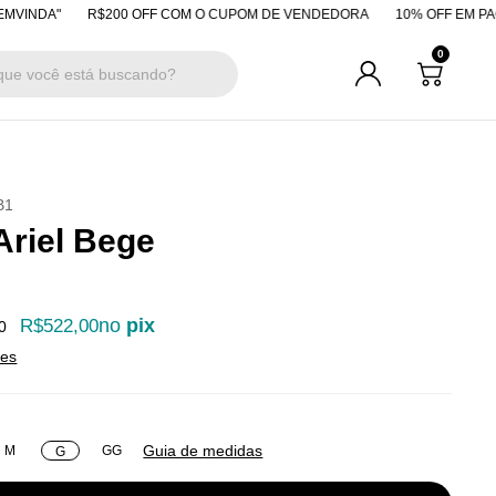
A"
R$200 OFF COM O CUPOM DE VENDEDORA
10% OFF EM PAGAMENT
0
B1
Ariel Bege
no
pix
R$522,00
0
hes
Guia de medidas
M
GG
G