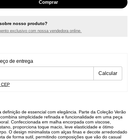
sobre nosso produto?
ento exclusivo com nossa vendedora online.
ra o CEP:
Alterar CEP
reço de entrega
Calcular
u CEP
 a definição de essencial com elegância. Parte da Coleção Verão
a combina simplicidade refinada e funcionalidade em uma peça
mporal. Confeccionada em malha encorpada com viscose,
stano, proporciona toque macio, leve elasticidade e ótimo
rpo. O design minimalista com alças finas e decote arredondado
ueta de forma sutil, permitindo composições que vão do casual