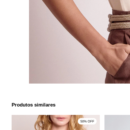
Produtos similares
F
50% OFF