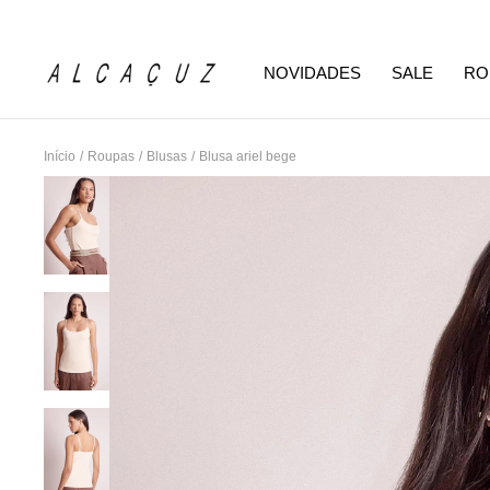
NOVIDADES
SALE
RO
Início
/
Roupas
/
Blusas
/
Blusa ariel bege