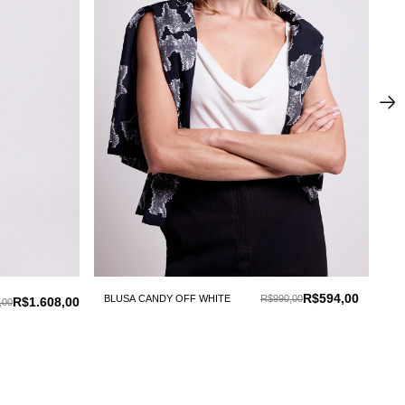
R$594,00
BLUSA CANDY OFF WHITE
R$990,00
BLU
R$1.608,00
,00