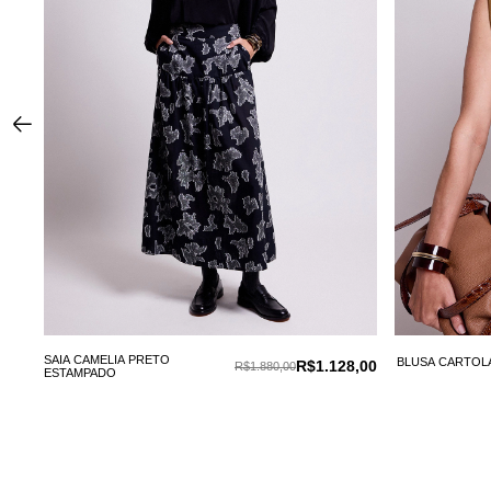
,00
SAIA CAMELIA PRETO
BLUSA CARTOL
R$1.128,00
R$1.880,00
ESTAMPADO