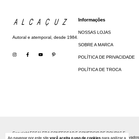
Informações
NOSSAS LOJAS
Autoral e atemporal, desde 1984.
SOBRE A MARCA
POLÍTICA DE PRIVACIDADE
POLÍTICA DE TROCA
Copyright ESCALERA CONFECCAO E COMERCIO DE ROUPAS E
ACESSORIOS S.A - 33524033000190 - 2026. Todos os direitos reservados
Ao navegar por este site
você aceita o uso de cookies
para agilizar a