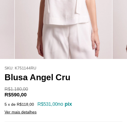
SKU:
K751144RU
Blusa Angel Cru
R$1.180,00
R$590,00
no
pix
R$531,00
5
x de
R$118,00
Ver mais detalhes