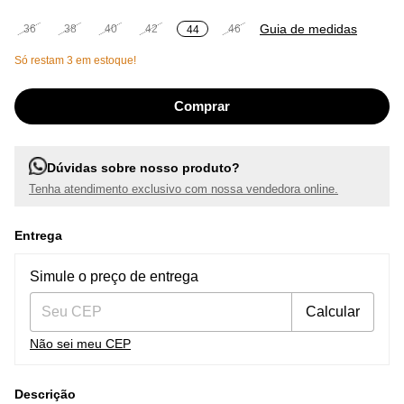
Guia de medidas
36
38
40
42
46
44
Só restam
3
em estoque!
Dúvidas sobre nosso produto?
Tenha atendimento exclusivo com nossa vendedora online.
Entrega
Entregas para o CEP:
Alterar CEP
Simule o preço de entrega
Calcular
Não sei meu CEP
Descrição