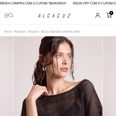
EIRA COMPRA COM O CUPOM "BEMVINDA"
R$200 OFF COM O CUPOM DE
0
Início
/
Roupas
/
Blusas
/
Blusa algodao artemis preto