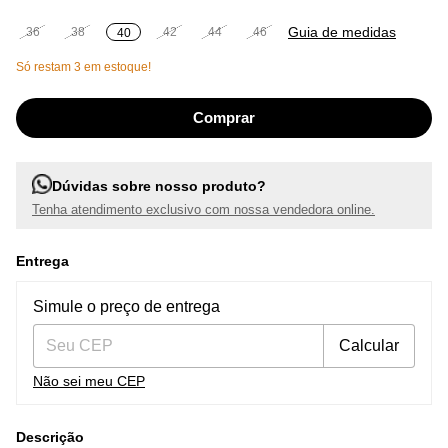
Guia de medidas
36
38
42
44
46
40
Só restam
3
em estoque!
Dúvidas sobre nosso produto?
Tenha atendimento exclusivo com nossa vendedora online.
Entrega
Entregas para o CEP:
Alterar CEP
Simule o preço de entrega
Calcular
Não sei meu CEP
Descrição