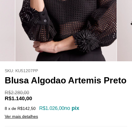
SKU:
KU51207PP
Blusa Algodao Artemis Preto
R$2.280,00
R$1.140,00
no
pix
R$1.026,00
8
x de
R$142,50
Ver mais detalhes