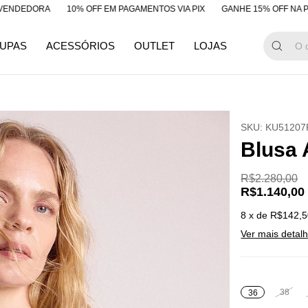
ORA
10% OFF EM PAGAMENTOS VIA PIX
GANHE 15% OFF NA PRIMEIRA
UPAS
ACESSÓRIOS
OUTLET
LOJAS
SKU:
KU51207
Blusa 
R$2.280,00
R$1.140,00
8
x de
R$142,5
Ver mais detal
38
36