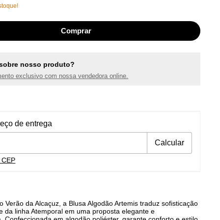
toque!
sobre nosso produto?
ento exclusivo com nossa vendedora online.
ra o CEP:
Alterar CEP
reço de entrega
Calcular
u CEP
 Verão da Alcaçuz, a Blusa Algodão Artemis traduz sofisticação
ade da linha Atemporal em uma proposta elegante e
 Confeccionada em algodão poliéster, garante conforto e estilo