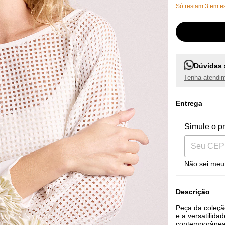
Só restam
3
em es
Dúvidas 
Tenha atendim
Entrega
Entregas pa
Simule o p
Não sei me
Descrição
Peça da coleção
e a versatilid
contemporânea.