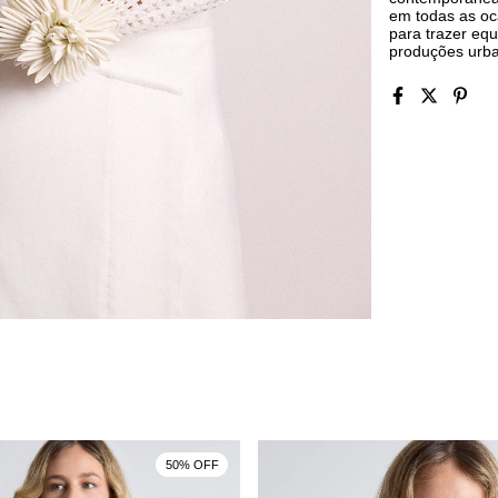
em todas as oc
para trazer equ
produções urb
50% OFF