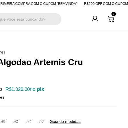
 COMPRA COM O CUPOM "BEMVINDA"
R$200 OFF COM O CUPOM DE VEN
0
RU
Algodao Artemis Cru
no
pix
R$1.026,00
0
hes
Guia de medidas
40
42
44
46