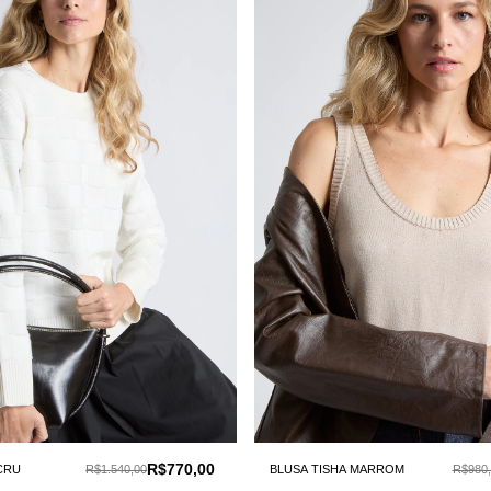
R$770,00
 CRU
R$1.540,00
BLUSA TISHA MARROM
R$980,