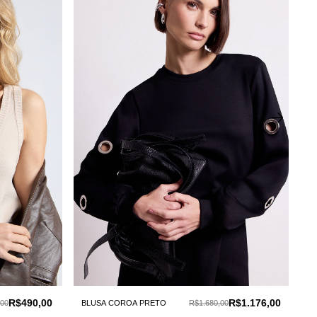
R$490,00
R$1.176,00
00
BLUSA COROA PRETO
R$1.680,00
BL