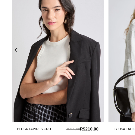
0
R$210,00
BLUSA TAMIRES CRU
R$420,00
BLUSA TATI