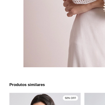
Produtos similares
F
50% OFF