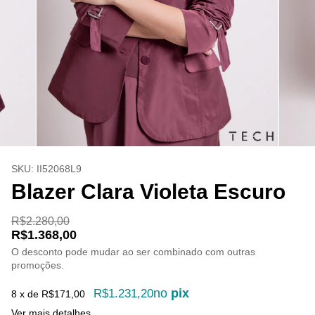
SKU:
II52068L9
Blazer Clara Violeta Escuro
R$2.280,00
R$1.368,00
O desconto pode mudar ao ser combinado com outras
promoções.
no
pix
R$1.231,20
8
x de
R$171,00
Ver mais detalhes