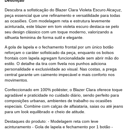
Descrição
Descubra a sofisticação do Blazer Clara Violeta Escuro Alcaçuz,
peça essencial que une refinamento e versatilidade para todas
as ocasiões. Com modelagem reta e estrutura levemente
acinturada, este blazer em tom violeta escuro destaca-se pelo
seu design clássico com um toque moderno, valorizando a
silhueta feminina de forma sutil e elegante.
A gola de lapela e o fechamento frontal por um único botão
reforçam o caráter sofisticado da peça, enquanto os bolsos
frontais com lapela agregam funcionalidade sem abrir mão do
estilo. O detalhe da tira com fivela nos punhos adiciona
personalidade e exclusividade ao visual. Nas costas, a prega
central garante um caimento impecável e mais conforto nos
movimentos.
Confeccionado em 100% poliéster, o Blazer Clara oferece toque
agradável e praticidade no cuidado diário, sendo perfeito para
composições urbanas, ambientes de trabalho ou ocasiões
especiais. Combine com calças de alfaiataria, saias ou até jeans
para um look equilibrado e cheio de atitude.
Destaques do produto: - Modelagem reta com leve
acinturamento - Gola de lapela e fechamento por 1 botão -