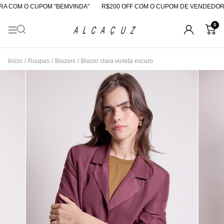
 COM O CUPOM "BEMVINDA"
R$200 OFF COM O CUPOM DE VENDEDORA
0
Início
/
Roupas
/
Blazers
/
Blazer clara violeta escuro