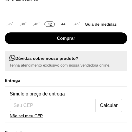
Guia de medidas
36
38
40
44
46
42
Dúvidas sobre nosso produto?
Tenha atendimento exclusivo com nossa vendedora online.
Entrega
Entregas para o CEP:
Alterar CEP
Simule o preço de entrega
Calcular
Não sei meu CEP