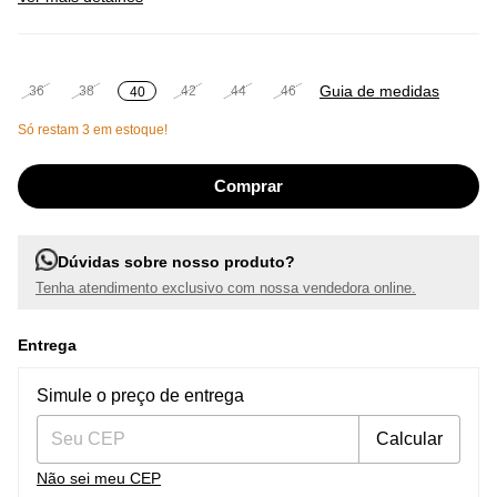
Guia de medidas
36
38
42
44
46
40
Só restam
3
em estoque!
Dúvidas sobre nosso produto?
Tenha atendimento exclusivo com nossa vendedora online.
Entrega
Entregas para o CEP:
Alterar CEP
Simule o preço de entrega
Calcular
Não sei meu CEP