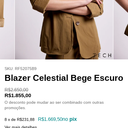
SKU:
RF52075B9
Blazer Celestial Bege Escuro
R$2.650,00
R$1.855,00
O desconto pode mudar ao ser combinado com outras
promoções.
no
pix
R$1.669,50
8
x de
R$231,88
Ver mais detalhes