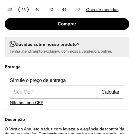
Guia de medidas
36
40
42
44
46
38
Dúvidas sobre nosso produto?
Tenha atendimento exclusivo com nossa vendedora online.
Entrega
Entregas para o CEP:
Alterar CEP
Simule o preço de entrega
Calcular
Não sei meu CEP
Descrição
O Vestido Amuleto traduz com leveza a elegância descontraída
da nova estação. Confeccionado em malha de toque macio, ele