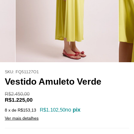
SKU:
FQ51127O1
Vestido Amuleto Verde
R$2.450,00
R$1.225,00
no
pix
R$1.102,50
8
x de
R$153,13
Ver mais detalhes