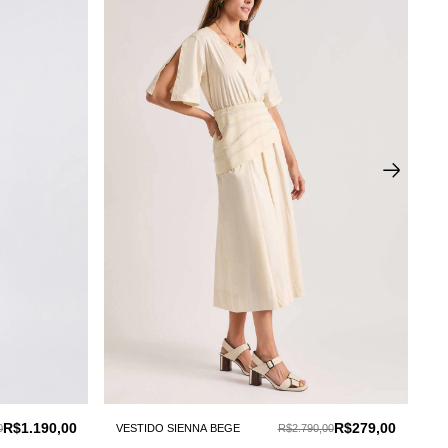
R$1.190,00
R$279,00
0
VESTIDO SIENNA BEGE
R$2.790,00
VE