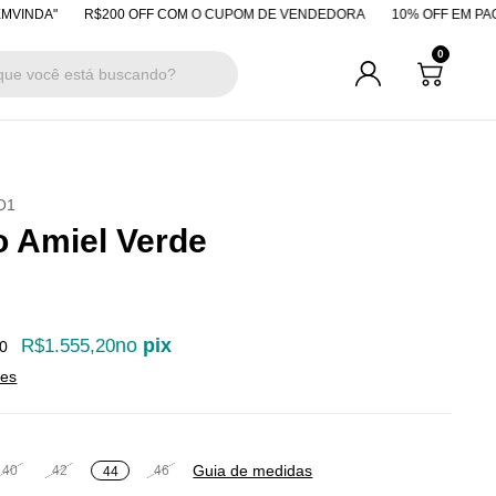
"
R$200 OFF COM O CUPOM DE VENDEDORA
10% OFF EM PAGAMENTO
0
O1
o Amiel Verde
no
pix
R$1.555,20
0
hes
Guia de medidas
40
42
46
44