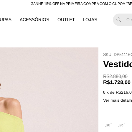
GANHE 15% OFF NA PRIMEIRA COMPRA COM O CUPOM "BEMVINDA
UPAS
ACESSÓRIOS
OUTLET
LOJAS
SKU:
DP51116
Vestid
R$2.880,00
R$1.728,00
8
x de
R$216,0
Ver mais detal
36
38