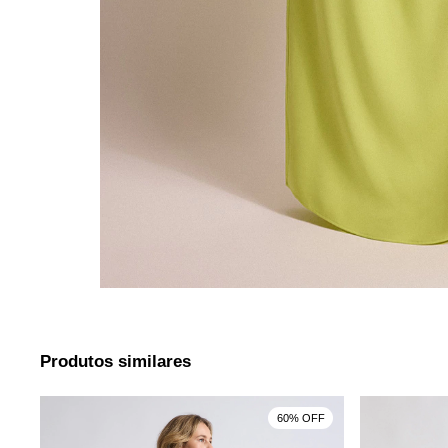
Produtos similares
F
60% OFF