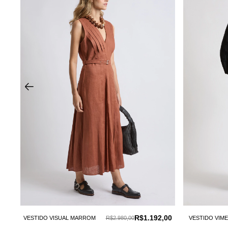
R$1.192,00
VESTIDO VISUAL MARROM
R$2.980,00
VESTIDO VIM
8,00