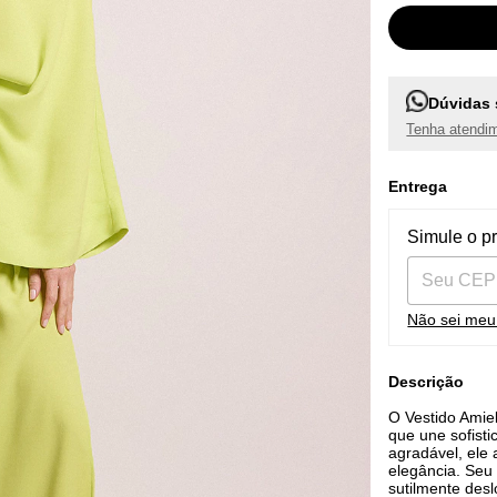
Dúvidas 
Tenha atendim
Entrega
Entregas pa
Simule o p
Não sei me
Descrição
O Vestido Amie
que une sofisti
agradável, ele
elegância. Seu 
sutilmente desl