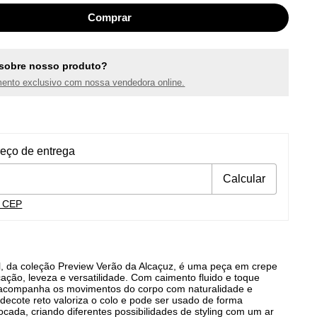
sobre nosso produto?
ento exclusivo com nossa vendedora online.
ra o CEP:
Alterar CEP
reço de entrega
Calcular
u CEP
l, da coleção Preview Verão da Alcaçuz, é uma peça em crepe
cação, leveza e versatilidade. Com caimento fluido e toque
 acompanha os movimentos do corpo com naturalidade e
decote reto valoriza o colo e pode ser usado de forma
ocada, criando diferentes possibilidades de styling com um ar