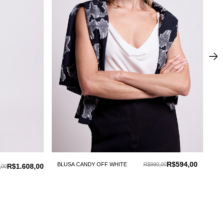
R$594,00
BLUSA CANDY OFF WHITE
R$990,00
BLU
R$1.608,00
,00