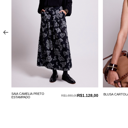
,00
SAIA CAMELIA PRETO
BLUSA CARTOL
R$1.128,00
R$1.880,00
ESTAMPADO