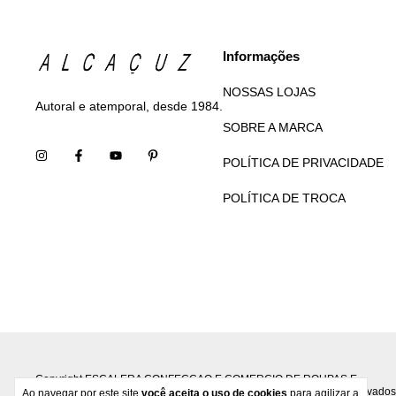
Informações
NOSSAS LOJAS
Autoral e atemporal, desde 1984.
SOBRE A MARCA
POLÍTICA DE PRIVACIDADE
POLÍTICA DE TROCA
Copyright ESCALERA CONFECCAO E COMERCIO DE ROUPAS E
ACESSORIOS S.A - 33524033000190 - 2026. Todos os direitos reservados
Ao navegar por este site
você aceita o uso de cookies
para agilizar a