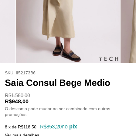
SKU:
II52173B6
Saia Consul Bege Medio
R$1.580,00
R$948,00
O desconto pode mudar ao ser combinado com outras
promoções.
no
pix
R$853,20
8
x de
R$118,50
Ver mais detalhes