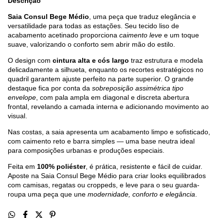
Descrição
Saia Consul Bege Médio
, uma peça que traduz elegância e
versatilidade para todas as estações. Seu tecido liso de
acabamento acetinado proporciona
caimento leve
e um toque
suave, valorizando o conforto sem abrir mão do estilo.
O design com
cintura alta e cós largo
traz estrutura e modela
delicadamente a silhueta, enquanto os recortes estratégicos no
quadril garantem ajuste perfeito na parte superior. O grande
destaque fica por conta da
sobreposição assimétrica tipo
envelope
, com pala ampla em diagonal e discreta abertura
frontal, revelando a camada interna e adicionando movimento ao
visual.
Nas costas, a saia apresenta um acabamento limpo e sofisticado,
com caimento reto e barra simples — uma base neutra ideal
para composições urbanas e produções especiais.
Feita em
100% poliéster
, é prática, resistente e fácil de cuidar.
Aposte na Saia Consul Bege Médio para criar looks equilibrados
com camisas, regatas ou croppeds, e leve para o seu guarda-
roupa uma peça que une
modernidade, conforto e elegância
.