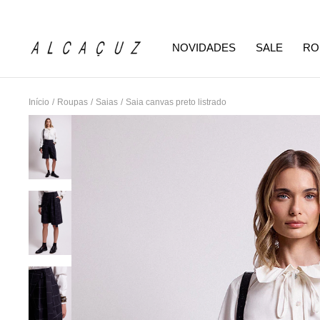
NOVIDADES
SALE
RO
Início
/
Roupas
/
Saias
/
Saia canvas preto listrado