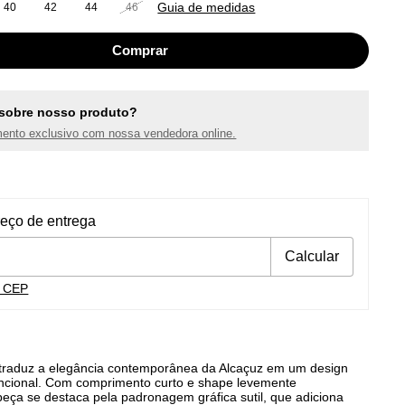
Guia de medidas
40
42
44
46
sobre nosso produto?
ento exclusivo com nossa vendedora online.
ra o CEP:
Alterar CEP
reço de entrega
Calcular
u CEP
traduz a elegância contemporânea da Alcaçuz em um design
funcional. Com comprimento curto e shape levemente
peça se destaca pela padronagem gráfica sutil, que adiciona