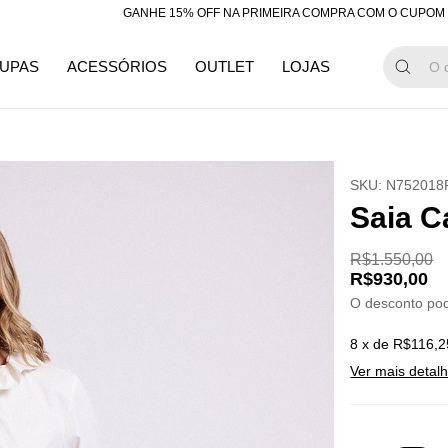
GANHE 15% OFF NA PRIMEIRA COMPRA COM O CUPOM "BEMVIN
UPAS
ACESSÓRIOS
OUTLET
LOJAS
SKU:
N752018
Saia C
R$1.550,00
R$930,00
O desconto po
8
x de
R$116,2
Ver mais detal