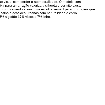
ao visual sem perder a atemporalidade. O modelo com
ixa para amarração valoriza a silhueta e permite ajuste
 corpo, tornando a saia uma escolha versátil para produções que
abalho a ocasiões urbanas com naturalidade e estilo.
6% algodão 17% viscose 7% linho.