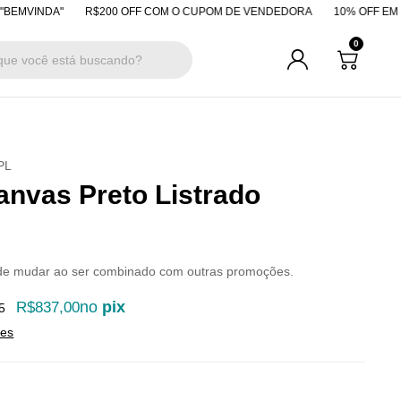
DA"
R$200 OFF COM O CUPOM DE VENDEDORA
10% OFF EM PAGAMEN
0
PL
anvas Preto Listrado
de mudar ao ser combinado com outras promoções.
no
pix
R$837,00
5
hes