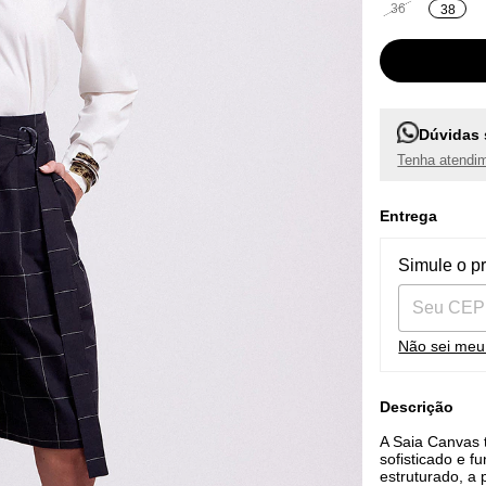
36
38
Dúvidas 
Tenha atendim
Entrega
Entregas pa
Simule o p
Não sei me
Descrição
A Saia Canvas 
sofisticado e 
estruturado, a 