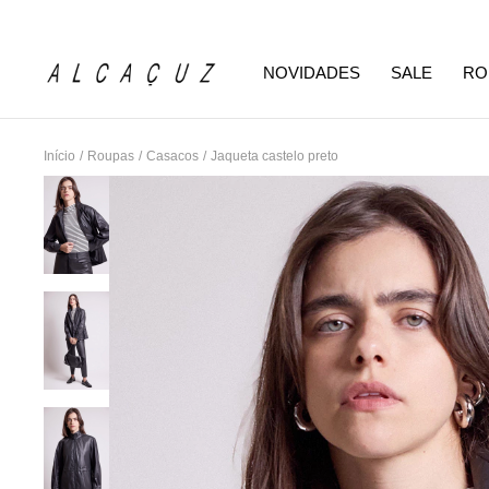
NOVIDADES
SALE
RO
Início
/
Roupas
/
Casacos
/
Jaqueta castelo preto