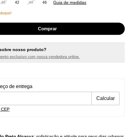
Guia de medidas
40
42
44
46
toque!
sobre nosso produto?
ento exclusivo com nossa vendedora online.
ra o CEP:
Alterar CEP
reço de entrega
Calcular
u CEP
lo Preto Alcaçuz
:
sofisticação e atitude para seus dias urbanos