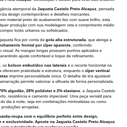
gância atemporal da
Jaqueta Castelo Preto Alcaçuz
, pensada
riza design contemporâneo e detalhes marcantes.
em material preto de acabamento liso com suave brilho, esta
alquer produção com sua modelagem reta e comprimento médio
 compor looks urbanos ou sofisticados.
jaqueta fica por conta da
gola alta estruturada
, que alonga a
echamento frontal por zíper aparente
, conferindo
 visual. As mangas longas possuem punhos aplicados e
arantindo ajuste confortável e toque de refinamento.
l, os
bolsos embutidos nas laterais
e o recorte horizontal na
ra oferecem praticidade e estrutura, enquanto o
zíper vertical
ostas
imprime personalidade única. O detalhe de tira ajustável
amarração permite valorizar a silhueta de forma personalizada.
70% algodão, 28% poliéster e 2% elastano
, a Jaqueta Castelo
rto, resistência e caimento impecável. Uma peça versátil para
do dia à noite, seja em combinações minimalistas ou como
e produções arrojadas.
arda-roupa com o equilíbrio perfeito entre design,
e e exclusividade. Aposte na Jaqueta Castelo Preto Alcaçuz