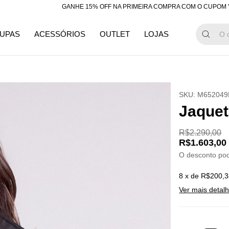
GANHE 15% OFF NA PRIMEIRA COMPRA COM O CUPOM "BEMVIND
UPAS
ACESSÓRIOS
OUTLET
LOJAS
SKU:
M652049
Jaquet
R$2.290,00
R$1.603,00
O desconto po
8
x de
R$200,3
Ver mais detal