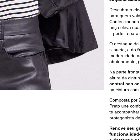
Descubra a ele
para quem valo
Confeccionada 
peça eleva qu
– perfeita para
O destaque da 
silhueta, e do
f
modernidade ao
abotoamento, g
Na parte fronta
altura da cintu
central nas c
na cintura com 
Composta por
Preto une confo
te acompanhar 
protagonista d
Renove seu gu
funcionalidad